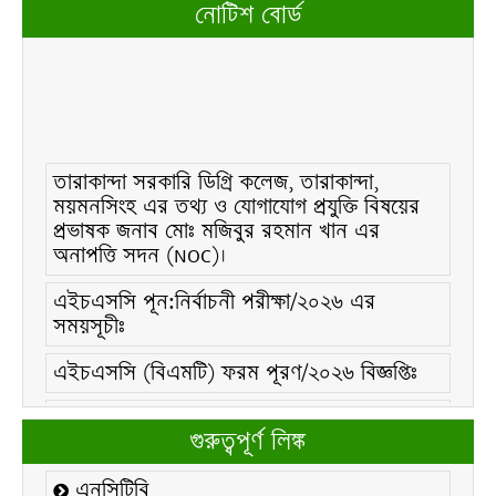
নোটিশ বোর্ড
তারাকান্দা সরকারি ডিগ্রি কলেজ, তারাকান্দা,
ময়মনসিংহ এর তথ্য ও যোগাযোগ প্রযুক্তি বিষয়ের
প্রভাষক জনাব মোঃ মজিবুর রহমান খান এর
অনাপত্তি সদন (NOC)।
এইচএসসি পূন:নির্বাচনী পরীক্ষা/২০২৬ এর
সময়সূচীঃ
এইচএসসি (বিএমটি) ফরম পূরণ/২০২৬ বিজ্ঞপ্তিঃ
এইচএসসি ফরম/২০২৬ পূরণ বিজ্ঞপ্তিঃ
গুরুত্বপূর্ণ লিঙ্ক
২১ ফেব্রুয়ারি/২০২৬ ইং তারিখে “শহিদ দিবস ও
আন্তর্জাতিক মাতৃভাষা দিবস-২০২৬ উদযাপন
এনসিটিবি