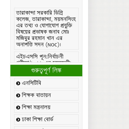
তারাকান্দা সরকারি ডিগ্রি
কলেজ, তারাকান্দা, ময়মনসিংহ
এর তথ্য ও যোগাযোগ প্রযুক্তি
বিষয়ের প্রভাষক জনাব মোঃ
মজিবুর রহমান খান এর
অনাপত্তি সদন (NOC)।
এইচএসসি পূন:নির্বাচনী
পরীক্ষা/২০২৬ এর সময়সূচীঃ
এইচএসসি (বিএমটি) ফরম
গুরুত্বপূর্ণ লিঙ্ক
পূরণ/২০২৬ বিজ্ঞপ্তিঃ
এনসিটিবি
এইচএসসি ফরম/২০২৬ পূরণ
বিজ্ঞপ্তিঃ
শিক্ষক বাতায়ন
২১ ফেব্রুয়ারি/২০২৬ ইং
শিক্ষা মন্ত্রনালয়
তারিখে “শহিদ দিবস ও
আন্তর্জাতিক মাতৃভাষা
ঢাকা শিক্ষা বোর্ড
দিবস-২০২৬ উদযাপন