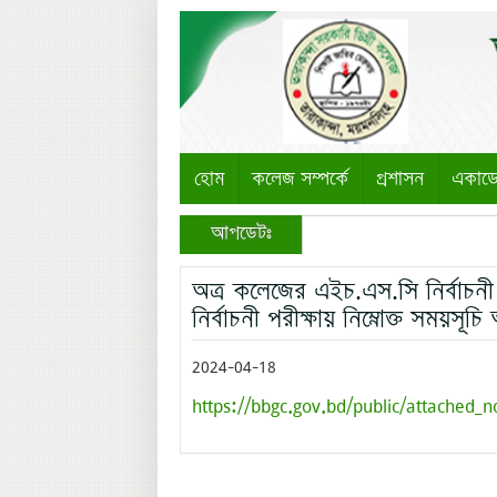
হোম
কলেজ সম্পর্কে
প্রশাসন
একাড
আপডেটঃ
অত্র কলেজের এইচ.এস.সি নির্বাচনী প
নির্বাচনী পরীক্ষায় নিম্নোক্ত সময়সূ
2024-04-18
https://bbgc.gov.bd/public/attached_n