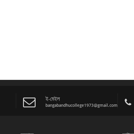
ই-মেইল
bangabandhucollege1973@gmail.com