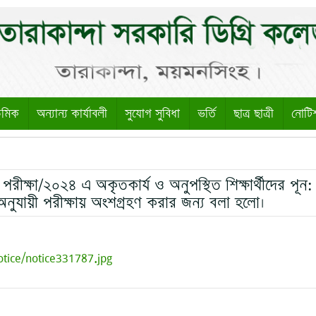
েমিক
অন্যান্য কার্যাবলী
সুযোগ সুবিধা
ভর্তি
ছাত্র ছাত্রী
নোটি
রীক্ষা/২০২৪ এ অকৃতকার্য ও অনুপস্থিত শিক্ষার্থীদের পূন:
চি অনুযায়ী পরীক্ষায় অংশগ্রহণ করার জন্য বলা হলো।
otice/notice331787.jpg