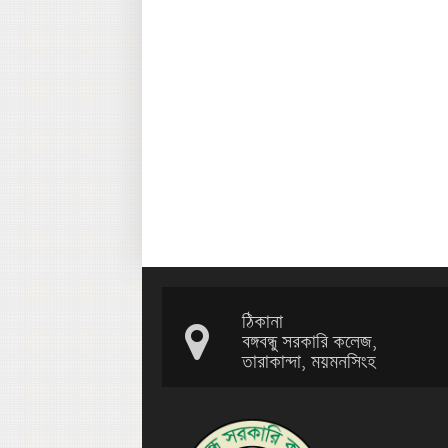
ঠিকানা
বঙ্গবন্ধু সরকারি কলেজ,
তারাকান্দা, ময়মনসিংহ