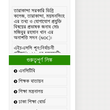
তারাকান্দা সরকারি ডিগ্রি
কলেজ, তারাকান্দা, ময়মনসিংহ
এর তথ্য ও যোগাযোগ প্রযুক্তি
বিষয়ের প্রভাষক জনাব মোঃ
মজিবুর রহমান খান এর
অনাপত্তি সদন (NOC)।
এইচএসসি পূন:নির্বাচনী
পরীক্ষা/২০২৬ এর সময়সূচীঃ
এইচএসসি (বিএমটি) ফরম
গুরুত্বপূর্ণ লিঙ্ক
পূরণ/২০২৬ বিজ্ঞপ্তিঃ
এনসিটিবি
এইচএসসি ফরম/২০২৬ পূরণ
বিজ্ঞপ্তিঃ
শিক্ষক বাতায়ন
২১ ফেব্রুয়ারি/২০২৬ ইং
শিক্ষা মন্ত্রনালয়
তারিখে “শহিদ দিবস ও
আন্তর্জাতিক মাতৃভাষা
ঢাকা শিক্ষা বোর্ড
দিবস-২০২৬ উদযাপন