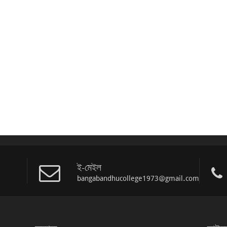
ই-মেইল
bangabandhucollege1973@gmail.com