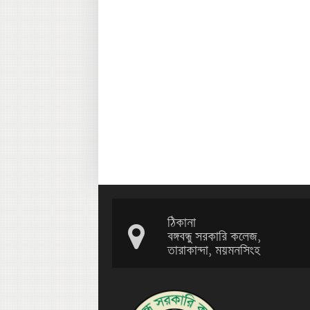
ঠিকানা
বঙ্গবন্ধু সরকারি কলেজ,
তারাকান্দা, ময়মনসিংহ