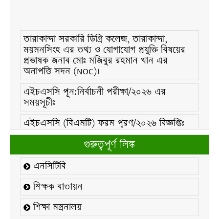
তারাকান্দা সরকারি ডিগ্রি কলেজ, তারাকান্দা,
ময়মনসিংহ এর তথ্য ও যোগাযোগ প্রযুক্তি বিষয়ের
প্রভাষক জনাব মোঃ মজিবুর রহমান খান এর
অনাপত্তি সদন (NOC)।
এইচএসসি পূন:নির্বাচনী পরীক্ষা/২০২৬ এর
সময়সূচীঃ
এইচএসসি (বিএমটি) ফরম পূরণ/২০২৬ বিজ্ঞপ্তিঃ
এইচএসসি ফরম/২০২৬ পূরণ বিজ্ঞপ্তিঃ
গুরুত্বপূর্ণ লিঙ্ক
২১ ফেব্রুয়ারি/২০২৬ ইং তারিখে “শহিদ দিবস ও
এনসিটিবি
আন্তর্জাতিক মাতৃভাষা দিবস-২০২৬ উদযাপন
উপলক্ষ্যে নোটিশঃ
শিক্ষক বাতায়ন
কলেজ বন্ধ সংক্রান্ত নোটিশঃ
শিক্ষা মন্ত্রনালয়