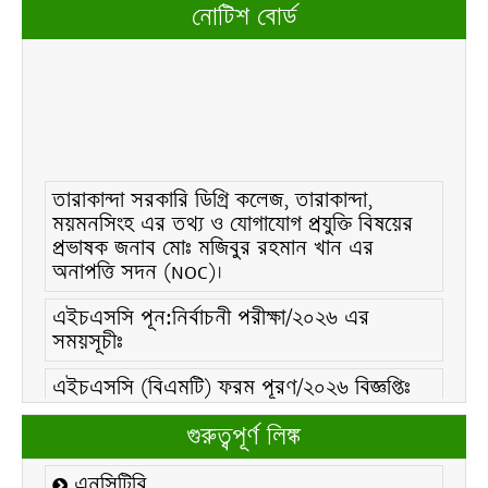
নোটিশ বোর্ড
তারাকান্দা সরকারি ডিগ্রি কলেজ, তারাকান্দা,
ময়মনসিংহ এর তথ্য ও যোগাযোগ প্রযুক্তি বিষয়ের
প্রভাষক জনাব মোঃ মজিবুর রহমান খান এর
অনাপত্তি সদন (NOC)।
এইচএসসি পূন:নির্বাচনী পরীক্ষা/২০২৬ এর
সময়সূচীঃ
এইচএসসি (বিএমটি) ফরম পূরণ/২০২৬ বিজ্ঞপ্তিঃ
এইচএসসি ফরম/২০২৬ পূরণ বিজ্ঞপ্তিঃ
গুরুত্বপূর্ণ লিঙ্ক
২১ ফেব্রুয়ারি/২০২৬ ইং তারিখে “শহিদ দিবস ও
এনসিটিবি