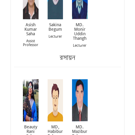
Asish
Sakina
MD.
Kumar
Begum
Monir
Saha
Uddin
Lecturer
Thangh
Assist
Professor
Lecturer
রসায়ন
Beauty
MD,
MD.
Rani
Habibur
Mazibur