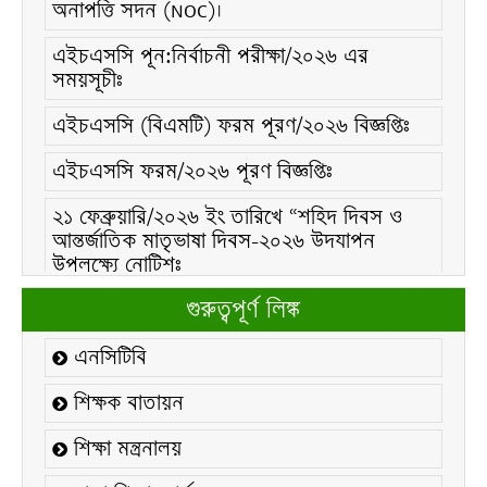
সময়সূচীঃ
এইচএসসি (বিএমটি) ফরম পূরণ/২০২৬ বিজ্ঞপ্তিঃ
এইচএসসি ফরম/২০২৬ পূরণ বিজ্ঞপ্তিঃ
২১ ফেব্রুয়ারি/২০২৬ ইং তারিখে “শহিদ দিবস ও
আন্তর্জাতিক মাতৃভাষা দিবস-২০২৬ উদযাপন
উপলক্ষ্যে নোটিশঃ
কলেজ বন্ধ সংক্রান্ত নোটিশঃ
এইচ.এস.সি নির্বাচনী ব্যবহারিক পরীক্ষা/২০২৬ এর
গুরুত্বপূর্ণ লিঙ্ক
সময়সূচিঃ
এনসিটিবি
২০২১-২২ শিক্ষাবর্ষের ডিগ্রি (পাস) ৩য় বর্ষের ২য়
ইনকোর্স পরীক্ষার সময়সূচীঃ
শিক্ষক বাতায়ন
২০২৫-২৬ শিক্ষাবর্ষের এইচ.এস.সি একাদশ শ্রেণির
শিক্ষা মন্ত্রনালয়
শিক্ষার্থীদের উপবৃত্তি সংক্রান্ত বিজ্ঞপ্তিঃ