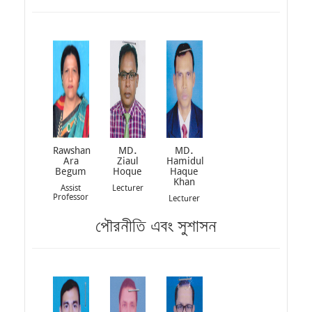
Rawshan
MD.
MD.
Ara
Ziaul
Hamidul
Begum
Hoque
Haque
Khan
Assist
Lecturer
Professor
Lecturer
পৌরনীতি এবং সুশাসন