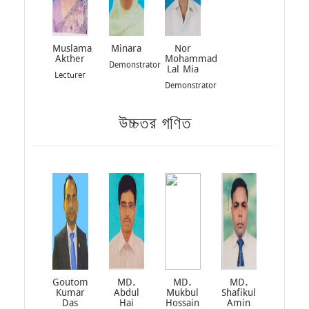
Muslama
Minara
Nor
Akther
Mohammad
Demonstrator
Lal Mia
Lecturer
Demonstrator
উচ্চতর গণিত
Goutom
MD.
MD.
MD.
Kumar
Abdul
Mukbul
Shafikul
Das
Hai
Hossain
Amin