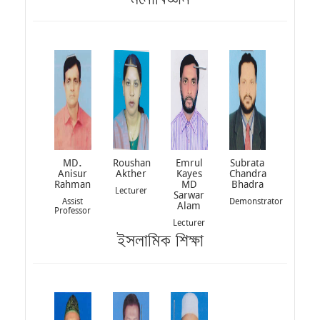
MD.
Roushan
Emrul
Subrata
Anisur
Akther
Kayes
Chandra
Rahman
MD
Bhadra
Lecturer
Sarwar
Assist
Demonstrator
Alam
Professor
Lecturer
ইসলামিক শিক্ষা