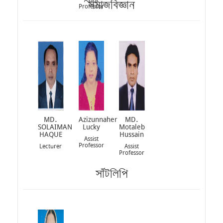
সমাজবিজ্ঞান
Professor
MD.
Azizunnaher
MD.
SOLAIMAN
Lucky
Motaleb
HAQUE
Hussain
Assist
Professor
Lecturer
Assist
Professor
সাঁটলিপি