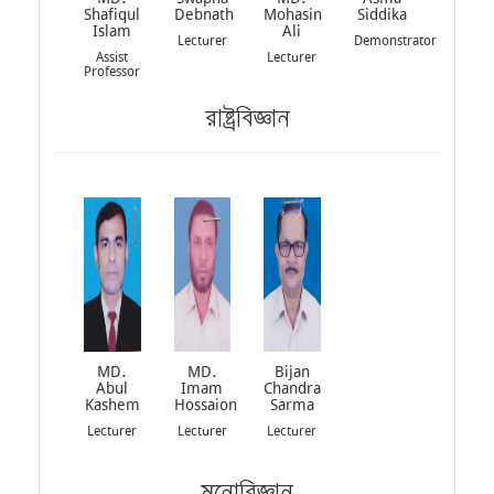
Shafiqul
Debnath
Mohasin
Siddika
Islam
Ali
Lecturer
Demonstrator
Assist
Lecturer
Professor
রাষ্ট্রবিজ্ঞান
MD.
MD.
Bijan
Abul
Imam
Chandra
Kashem
Hossaion
Sarma
Lecturer
Lecturer
Lecturer
মনোবিজ্ঞান