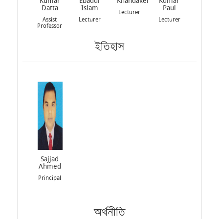
Kumar
Ebadul
Khandaker
Kumar
Datta
Islam
Paul
Lecturer
Assist
Lecturer
Lecturer
Professor
ইতিহাস
Sajjad
Ahmed
Principal
অর্থনীতি