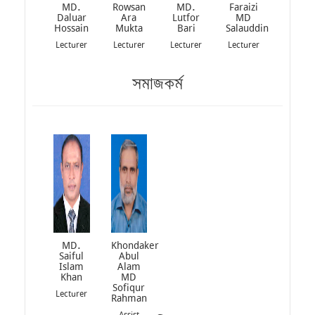
MD.
Rowsan
MD.
Faraizi
Daluar
Ara
Lutfor
MD
Hossain
Mukta
Bari
Salauddin
Lecturer
Lecturer
Lecturer
Lecturer
সমাজকর্ম
MD.
Khondaker
Saiful
Abul
Islam
Alam
Khan
MD
Sofiqur
Lecturer
Rahman
Assist