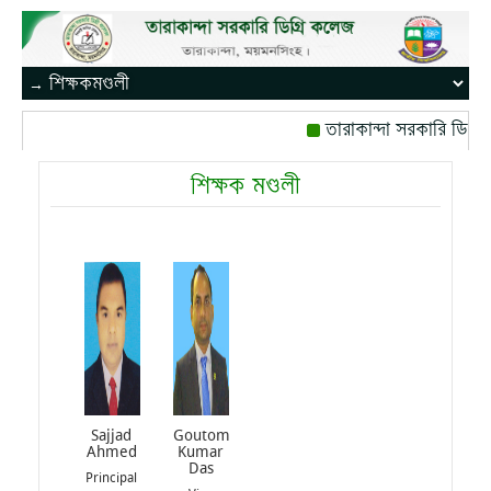
তারাকান্দা সরকারি ডিগ্রি কল
রোজ বৃহস্পতিবার।
বঙ্গবন্
শিক্ষক মণ্ডলী
মোবাইল নম্বর: পেইজ-০১
Sajjad
Goutom
Ahmed
Kumar
Das
Principal