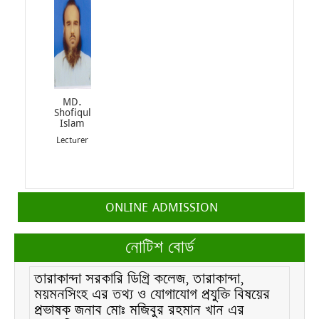
MD.
Shofiqul
Islam
Lecturer
ONLINE ADMISSION
তারাকান্দা সরকারি ডিগ্রি কলেজ, তারাকান্দা,
নোটিশ বোর্ড
ময়মনসিংহ এর তথ্য ও যোগাযোগ প্রযুক্তি বিষয়ের
প্রভাষক জনাব মোঃ মজিবুর রহমান খান এর
অনাপত্তি সদন (NOC)।
এইচএসসি পূন:নির্বাচনী পরীক্ষা/২০২৬ এর