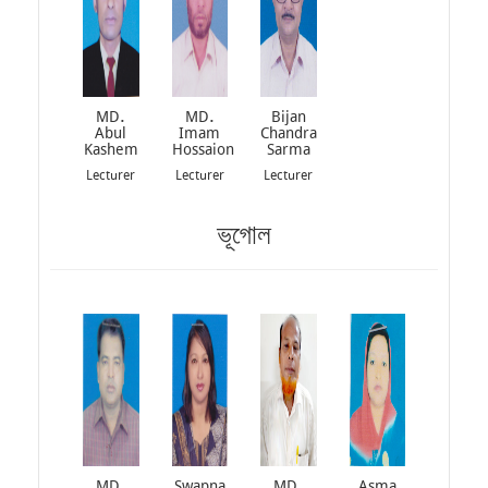
MD.
MD.
Bijan
Abul
Imam
Chandra
Kashem
Hossaion
Sarma
Lecturer
Lecturer
Lecturer
ভূগোল
MD.
Swapna
MD.
Asma