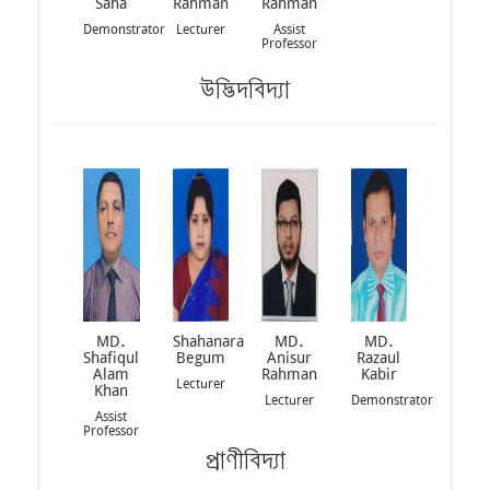
Saha
Rahman
Rahman
Demonstrator
Lecturer
Assist
Professor
উদ্ভিদবিদ্যা
MD.
Shahanara
MD.
MD.
Shafiqul
Begum
Anisur
Razaul
Alam
Rahman
Kabir
Lecturer
Khan
Lecturer
Demonstrator
Assist
Professor
প্রাণীবিদ্যা