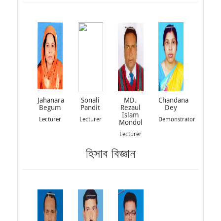
Jahanara
Sonali
MD.
Chandana
Begum
Pandit
Rezaul
Dey
Islam
Lecturer
Lecturer
Demonstrator
Mondol
Lecturer
হিসাব বিজ্ঞান