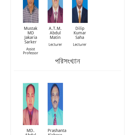
Mustak
A.T.M.
Dilip
MD
Abdul
Kumar
Jakaria
Matin
Saha
Sarker
Lecturer
Lecturer
Assist
Professor
পরিসংখ্যান
MD.
Prashanta
Abdul
Kishore