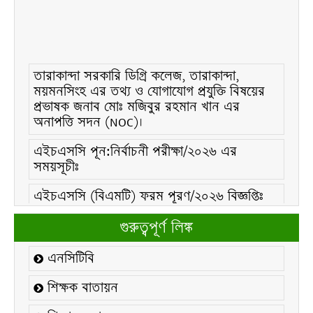
তারাকান্দা সরকারি ডিগ্রি কলেজ, তারাকান্দা,
ময়মনসিংহ এর তথ্য ও যোগাযোগ প্রযুক্তি বিষয়ের
প্রভাষক জনাব মোঃ মজিবুর রহমান খান এর
অনাপত্তি সদন (NOC)।
এইচএসসি পূন:নির্বাচনী পরীক্ষা/২০২৬ এর
সময়সূচীঃ
এইচএসসি (বিএমটি) ফরম পূরণ/২০২৬ বিজ্ঞপ্তিঃ
এইচএসসি ফরম/২০২৬ পূরণ বিজ্ঞপ্তিঃ
গুরুত্বপূর্ণ লিঙ্ক
২১ ফেব্রুয়ারি/২০২৬ ইং তারিখে “শহিদ দিবস ও
এনসিটিবি
আন্তর্জাতিক মাতৃভাষা দিবস-২০২৬ উদযাপন
উপলক্ষ্যে নোটিশঃ
শিক্ষক বাতায়ন
কলেজ বন্ধ সংক্রান্ত নোটিশঃ