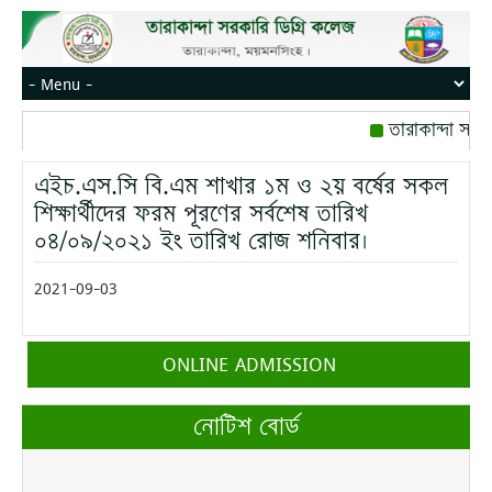
তারাকান্দা সরক
রোজ বৃহস্পতিবার।
এইচ.এস.সি বি.এম শাখার ১ম ও ২য় বর্ষের সকল
মোবাইল নম্বর: পে
শিক্ষার্থীদের ফরম পূরণের সর্বশেষ তারিখ
০৪/০৯/২০২১ ইং তারিখ রোজ শনিবার।
2021-09-03
ONLINE ADMISSION
নোটিশ বোর্ড