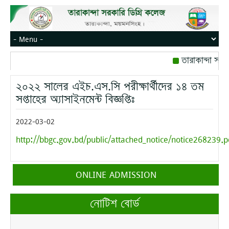
তারাকান্দা সরক
রোজ বৃহস্পতিবার।
২০২২ সালের এইচ.এস.সি পরীক্ষার্থীদের ১৪ তম
মোবাইল নম্বর: পে
সপ্তাহের অ্যাসাইনমেন্ট বিজ্ঞপ্তিঃ
2022-03-02
http://bbgc.gov.bd/public/attached_notice/notice268239.p
ONLINE ADMISSION
নোটিশ বোর্ড