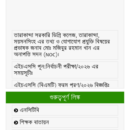
তারাকান্দা সরকারি ডিগ্রি কলেজ, তারাকান্দা,
ময়মনসিংহ এর তথ্য ও যোগাযোগ প্রযুক্তি বিষয়ের
প্রভাষক জনাব মোঃ মজিবুর রহমান খান এর
অনাপত্তি সদন (NOC)।
এইচএসসি পূন:নির্বাচনী পরীক্ষা/২০২৬ এর
সময়সূচীঃ
এইচএসসি (বিএমটি) ফরম পূরণ/২০২৬ বিজ্ঞপ্তিঃ
এইচএসসি ফরম/২০২৬ পূরণ বিজ্ঞপ্তিঃ
গুরুত্বপূর্ণ লিঙ্ক
২১ ফেব্রুয়ারি/২০২৬ ইং তারিখে “শহিদ দিবস ও
এনসিটিবি
আন্তর্জাতিক মাতৃভাষা দিবস-২০২৬ উদযাপন
উপলক্ষ্যে নোটিশঃ
শিক্ষক বাতায়ন