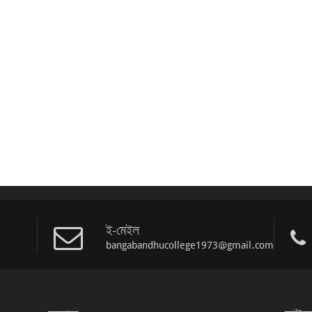
ই-মেইল
bangabandhucollege1973@gmail.com