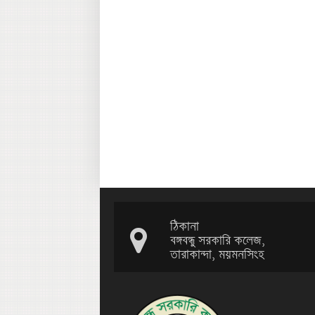
ঠিকানা
বঙ্গবন্ধু সরকারি কলেজ,
তারাকান্দা, ময়মনসিংহ