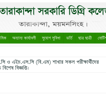
েমিক
অন্যান্য কার্যাবলী
সুযোগ সুবিধা
ভর্তি
ছাত্র ছাত্রী
নোটি
 ও এইচ.এস.সি (বি.এম) শাখার সকল পরীক্ষার্থীদের
িশেষ বিজ্ঞপ্তি।