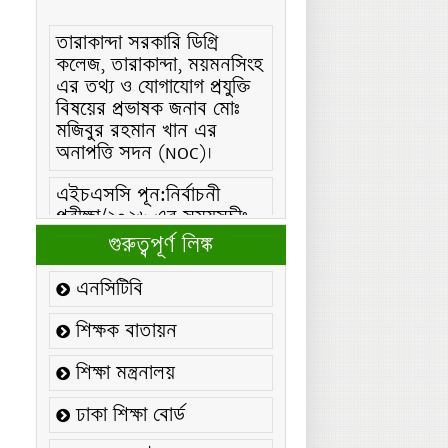
তারাকান্দা সরকারি ডিগ্রি
কলেজ, তারাকান্দা, ময়মনসিংহ
এর তথ্য ও যোগাযোগ প্রযুক্তি
বিষয়ের প্রভাষক জনাব মোঃ
মজিবুর রহমান খান এর
অনাপত্তি সদন (NOC)।
এইচএসসি পূন:নির্বাচনী
পরীক্ষা/২০২৬ এর সময়সূচীঃ
এইচএসসি (বিএমটি) ফরম
গুরুত্বপূর্ণ লিঙ্ক
পূরণ/২০২৬ বিজ্ঞপ্তিঃ
এনসিটিবি
এইচএসসি ফরম/২০২৬ পূরণ
বিজ্ঞপ্তিঃ
শিক্ষক বাতায়ন
২১ ফেব্রুয়ারি/২০২৬ ইং
শিক্ষা মন্ত্রনালয়
তারিখে “শহিদ দিবস ও
আন্তর্জাতিক মাতৃভাষা
ঢাকা শিক্ষা বোর্ড
দিবস-২০২৬ উদযাপন