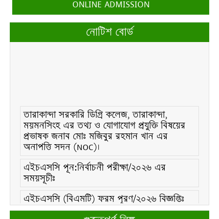
ONLINE ADMISSION
নোটিশ বোর্ড
তারাকান্দা সরকারি ডিগ্রি কলেজ, তারাকান্দা,
ময়মনসিংহ এর তথ্য ও যোগাযোগ প্রযুক্তি বিষয়ের
প্রভাষক জনাব মোঃ মজিবুর রহমান খান এর
অনাপত্তি সদন (NOC)।
এইচএসসি পূন:নির্বাচনী পরীক্ষা/২০২৬ এর
সময়সূচীঃ
এইচএসসি (বিএমটি) ফরম পূরণ/২০২৬ বিজ্ঞপ্তিঃ
এইচএসসি ফরম/২০২৬ পূরণ বিজ্ঞপ্তিঃ