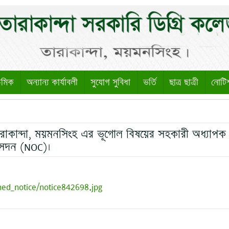
েমিক
অন্যান্য কার্যাবলী
সুযোগ সুবিধা
ভর্তি
ছাত্র ছাত্রী
নোটি
তারাকান্দা, ময়মনসিংহ এর ভূগোল বিষয়ের সহকারী অধ্যাপক
 সদন (NOC)।
hed_notice/notice842698.jpg