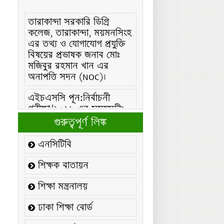
তারাকান্দা সরকারি ডিগ্রি
কলেজ, তারাকান্দা, ময়মনসিংহ
এর তথ্য ও যোগাযোগ প্রযুক্তি
বিষয়ের প্রভাষক জনাব মোঃ
মজিবুর রহমান খান এর
অনাপত্তি সদন (NOC)।
এইচএসসি পূন:নির্বাচনী
পরীক্ষা/২০২৬ এর সময়সূচীঃ
এইচএসসি (বিএমটি) ফরম
গুরুত্বপূর্ণ লিঙ্ক
পূরণ/২০২৬ বিজ্ঞপ্তিঃ
এনসিটিবি
এইচএসসি ফরম/২০২৬ পূরণ
বিজ্ঞপ্তিঃ
শিক্ষক বাতায়ন
২১ ফেব্রুয়ারি/২০২৬ ইং
শিক্ষা মন্ত্রনালয়
তারিখে “শহিদ দিবস ও
আন্তর্জাতিক মাতৃভাষা
ঢাকা শিক্ষা বোর্ড
দিবস-২০২৬ উদযাপন