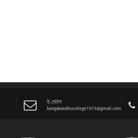
ই-মেইল
bangabandhucollege1973@gmail.com