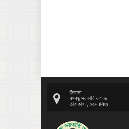
ঠিকানা
বঙ্গবন্ধু সরকারি কলেজ,
তারাকান্দা, ময়মনসিংহ