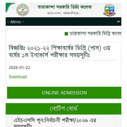
তারাকান্দা সরকারি ডিগ্রি কলেজ, 
রোজ বৃহস্পতিবার।
বঙ্গবন্ধু সৃ
বিজ্ঞপ্তিঃ ২০২১-২২ শিক্ষাবর্ষের ডিগ্রি (পাস) ৩য়
মোবাইল নম্বর: পেইজ-০১
ব্যবস
বর্ষের ১ম ইনকোর্স পরীক্ষার সময়সূচীঃ
2026-01-22
Download
তারাকান্দা সরকারি ডিগ্রি কলেজ, তারাকান্দা,
ONLINE ADMISSION
ময়মনসিংহ এর তথ্য ও যোগাযোগ প্রযুক্তি বিষয়ের
প্রভাষক জনাব মোঃ মজিবুর রহমান খান এর
অনাপত্তি সদন (NOC)।
নোটিশ বোর্ড
এইচএসসি পূন:নির্বাচনী পরীক্ষা/২০২৬ এর
সময়সূচীঃ