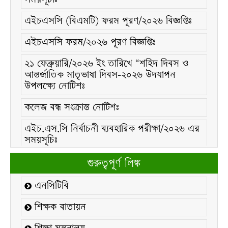
এইচএসসি (বিএমটি) ফরম পূরণ/২০২৬ বিজ্ঞপ্তিঃ
এইচএসসি ফরম/২০২৬ পূরণ বিজ্ঞপ্তিঃ
২১ ফেব্রুয়ারি/২০২৬ ইং তারিখে “শহিদ দিবস ও
আন্তর্জাতিক মাতৃভাষা দিবস-২০২৬ উদযাপন
উপলক্ষ্যে নোটিশঃ
কলেজ বন্ধ সংক্রান্ত নোটিশঃ
এইচ.এস.সি নির্বাচনী ব্যবহারিক পরীক্ষা/২০২৬ এর
সময়সূচিঃ
২০২১-২২ শিক্ষাবর্ষের ডিগ্রি (পাস) ৩য় বর্ষের ২য়
গুরুত্বপূর্ণ লিঙ্ক
ইনকোর্স পরীক্ষার সময়সূচীঃ
এনসিটিবি
২০২৫-২৬ শিক্ষাবর্ষের এইচ.এস.সি একাদশ শ্রেণির
শিক্ষার্থীদের উপবৃত্তি সংক্রান্ত বিজ্ঞপ্তিঃ
শিক্ষক বাতায়ন
নোটিশঃ ০১৯