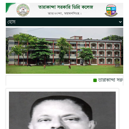
তারাকান্দা সরকারি
রোজ বৃহস্পতিবার।
মোবাইল নম্বর: পেইজ-