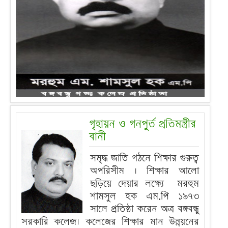
গৃহায়ন ও গনপুর্ত প্রতিমন্ত্রীর
বানী
সমৃদ্ধ জাতি গঠনে শিক্ষার গুরুত্ব
অপরিসীম । শিক্ষার আলো
ছড়িয়ে দেয়ার লক্ষ্যে মরহুম
শামসুল হক এম.পি ১৯৭৩
সালে প্রতিষ্ঠা করেন অত্র বঙ্গবন্ধু
সরকারি কলেজ। কলেজের শিক্ষার মান উন্নয়নের