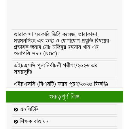
তারাকান্দা সরকারি ডিগ্রি কলেজ, তারাকান্দা,
ময়মনসিংহ এর তথ্য ও যোগাযোগ প্রযুক্তি বিষয়ের
প্রভাষক জনাব মোঃ মজিবুর রহমান খান এর
অনাপত্তি সদন (NOC)।
এইচএসসি পূন:নির্বাচনী পরীক্ষা/২০২৬ এর
সময়সূচীঃ
এইচএসসি (বিএমটি) ফরম পূরণ/২০২৬ বিজ্ঞপ্তিঃ
এইচএসসি ফরম/২০২৬ পূরণ বিজ্ঞপ্তিঃ
গুরুত্বপূর্ণ লিঙ্ক
২১ ফেব্রুয়ারি/২০২৬ ইং তারিখে “শহিদ দিবস ও
এনসিটিবি
আন্তর্জাতিক মাতৃভাষা দিবস-২০২৬ উদযাপন
উপলক্ষ্যে নোটিশঃ
শিক্ষক বাতায়ন