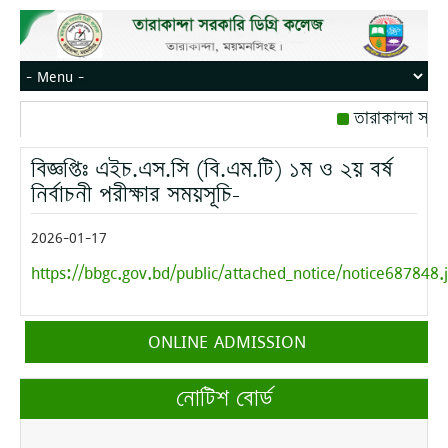
তারাকান্দা সরক
রোজ বৃহস্পতিবার।
বিজ্ঞপ্তিঃ এইচ.এস.সি (বি.এম.টি) ১ম ও ২য় বর্ষ
মোবাইল নম্বর: পে
নির্বাচনী পরীক্ষার সময়সূচি-
2026-01-17
https://bbgc.gov.bd/public/attached_notice/notice687848.
ONLINE ADMISSION
নোটিশ বোর্ড