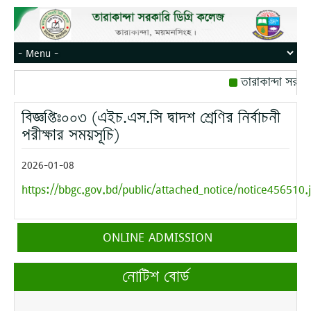
তারাকান্দা সরকা
রোজ বৃহস্পতিবার।
বিজ্ঞপ্তিঃ০০৩ (এইচ.এস.সি দ্বাদশ শ্রেণির নির্বাচনী
মোবাইল নম্বর: পেই
পরীক্ষার সময়সূচি)
2026-01-08
https://bbgc.gov.bd/public/attached_notice/notice456510.
ONLINE ADMISSION
নোটিশ বোর্ড