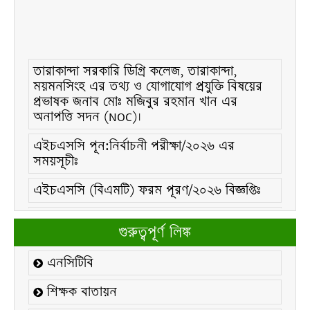
তারাকান্দা সরকারি ডিগ্রি কলেজ, তারাকান্দা,
ময়মনসিংহ এর তথ্য ও যোগাযোগ প্রযুক্তি বিষয়ের
প্রভাষক জনাব মোঃ মজিবুর রহমান খান এর
অনাপত্তি সদন (NOC)।
এইচএসসি পূন:নির্বাচনী পরীক্ষা/২০২৬ এর
সময়সূচীঃ
এইচএসসি (বিএমটি) ফরম পূরণ/২০২৬ বিজ্ঞপ্তিঃ
এইচএসসি ফরম/২০২৬ পূরণ বিজ্ঞপ্তিঃ
গুরুত্বপূর্ণ লিঙ্ক
২১ ফেব্রুয়ারি/২০২৬ ইং তারিখে “শহিদ দিবস ও
আন্তর্জাতিক মাতৃভাষা দিবস-২০২৬ উদযাপন
এনসিটিবি
উপলক্ষ্যে নোটিশঃ
শিক্ষক বাতায়ন
কলেজ বন্ধ সংক্রান্ত নোটিশঃ