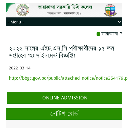
তারাকান্দা সরক
রোজ বৃহস্পতিবার।
২০২২ সালের এইচ.এস.সি পরীক্ষার্থীদের ১৫ তম
মোবাইল নম্বর: পে
সপ্তাহের অ্যাসাইনমেন্ট বিজ্ঞপ্তিঃ
2022-03-14
http://bbgc.gov.bd/public/attached_notice/notice354179.p
ONLINE ADMISSION
নোটিশ বোর্ড