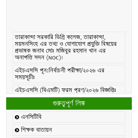
তারাকান্দা সরকারি ডিগ্রি কলেজ, তারাকান্দা,
ময়মনসিংহ এর তথ্য ও যোগাযোগ প্রযুক্তি বিষয়ের
প্রভাষক জনাব মোঃ মজিবুর রহমান খান এর
অনাপত্তি সদন (NOC)।
এইচএসসি পূন:নির্বাচনী পরীক্ষা/২০২৬ এর
সময়সূচীঃ
এইচএসসি (বিএমটি) ফরম পূরণ/২০২৬ বিজ্ঞপ্তিঃ
এইচএসসি ফরম/২০২৬ পূরণ বিজ্ঞপ্তিঃ
গুরুত্বপূর্ণ লিঙ্ক
২১ ফেব্রুয়ারি/২০২৬ ইং তারিখে “শহিদ দিবস ও
এনসিটিবি
আন্তর্জাতিক মাতৃভাষা দিবস-২০২৬ উদযাপন
উপলক্ষ্যে নোটিশঃ
শিক্ষক বাতায়ন