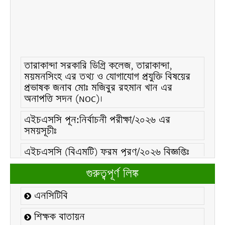
তারাকান্দা সরকারি ডিগ্রি কলেজ, তারাকান্দা,
ময়মনসিংহ এর তথ্য ও যোগাযোগ প্রযুক্তি বিষয়ের
প্রভাষক জনাব মোঃ মজিবুর রহমান খান এর
অনাপত্তি সদন (NOC)।
এইচএসসি পূন:নির্বাচনী পরীক্ষা/২০২৬ এর
সময়সূচীঃ
এইচএসসি (বিএমটি) ফরম পূরণ/২০২৬ বিজ্ঞপ্তিঃ
এইচএসসি ফরম/২০২৬ পূরণ বিজ্ঞপ্তিঃ
গুরুত্বপূর্ণ লিঙ্ক
২১ ফেব্রুয়ারি/২০২৬ ইং তারিখে “শহিদ দিবস ও
এনসিটিবি
আন্তর্জাতিক মাতৃভাষা দিবস-২০২৬ উদযাপন
উপলক্ষ্যে নোটিশঃ
শিক্ষক বাতায়ন