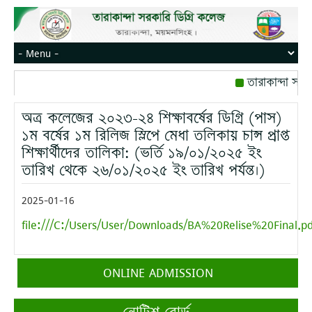
তারাকান্দা সরক
রোজ বৃহস্পতিবার।
অত্র কলেজের ২০২৩-২৪ শিক্ষাবর্ষের ডিগ্রি (পাস)
মোবাইল নম্বর: পে
১ম বর্ষের ১ম রিলিজ স্লিপে মেধা তলিকায় চান্স প্রাপ্ত
শিক্ষার্থীদের তালিকা: (ভর্তি ১৯/০১/২০২৫ ইং
তারিখ থেকে ২৬/০১/২০২৫ ইং তারিখ পর্যন্ত।)
2025-01-16
file:///C:/Users/User/Downloads/BA%20Relise%20Final.pd
ONLINE ADMISSION