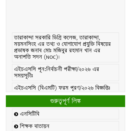
তারাকান্দা সরকারি ডিগ্রি কলেজ, তারাকান্দা,
ময়মনসিংহ এর তথ্য ও যোগাযোগ প্রযুক্তি বিষয়ের
প্রভাষক জনাব মোঃ মজিবুর রহমান খান এর
অনাপত্তি সদন (NOC)।
এইচএসসি পূন:নির্বাচনী পরীক্ষা/২০২৬ এর
সময়সূচীঃ
এইচএসসি (বিএমটি) ফরম পূরণ/২০২৬ বিজ্ঞপ্তিঃ
এইচএসসি ফরম/২০২৬ পূরণ বিজ্ঞপ্তিঃ
গুরুত্বপূর্ণ লিঙ্ক
২১ ফেব্রুয়ারি/২০২৬ ইং তারিখে “শহিদ দিবস ও
এনসিটিবি
আন্তর্জাতিক মাতৃভাষা দিবস-২০২৬ উদযাপন
উপলক্ষ্যে নোটিশঃ
শিক্ষক বাতায়ন