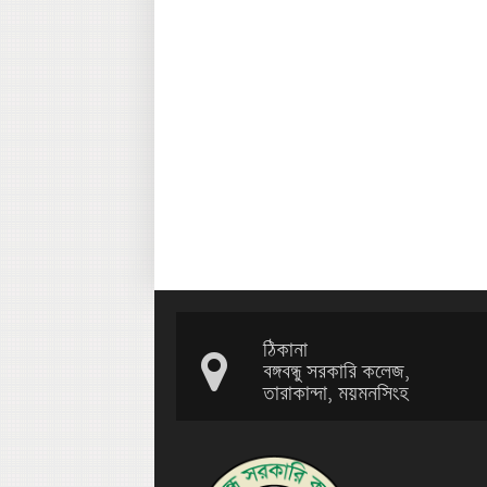
ঠিকানা
বঙ্গবন্ধু সরকারি কলেজ,
তারাকান্দা, ময়মনসিংহ