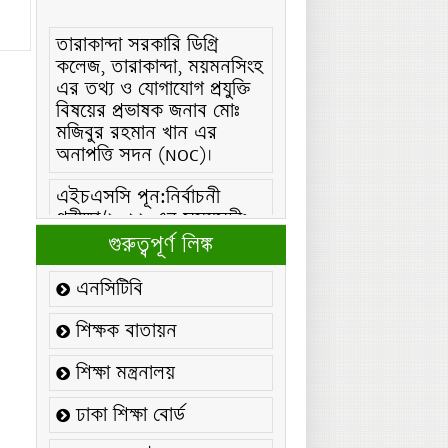
তারাকান্দা সরকারি ডিগ্রি
কলেজ, তারাকান্দা, ময়মনসিংহ
এর তথ্য ও যোগাযোগ প্রযুক্তি
বিষয়ের প্রভাষক জনাব মোঃ
মজিবুর রহমান খান এর
অনাপত্তি সদন (NOC)।
এইচএসসি পূন:নির্বাচনী
পরীক্ষা/২০২৬ এর সময়সূচীঃ
এইচএসসি (বিএমটি) ফরম
গুরুত্বপূর্ণ লিঙ্ক
পূরণ/২০২৬ বিজ্ঞপ্তিঃ
এনসিটিবি
এইচএসসি ফরম/২০২৬ পূরণ
বিজ্ঞপ্তিঃ
শিক্ষক বাতায়ন
২১ ফেব্রুয়ারি/২০২৬ ইং
শিক্ষা মন্ত্রনালয়
তারিখে “শহিদ দিবস ও
আন্তর্জাতিক মাতৃভাষা
ঢাকা শিক্ষা বোর্ড
দিবস-২০২৬ উদযাপন