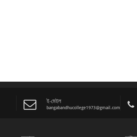
ই-মেইল
bangabandhucollege1973@gmail.com