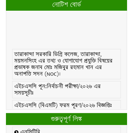
নোটিশ বোর্ড
তারাকান্দা সরকারি ডিগ্রি কলেজ, তারাকান্দা,
ময়মনসিংহ এর তথ্য ও যোগাযোগ প্রযুক্তি বিষয়ের
প্রভাষক জনাব মোঃ মজিবুর রহমান খান এর
অনাপত্তি সদন (NOC)।
এইচএসসি পূন:নির্বাচনী পরীক্ষা/২০২৬ এর
সময়সূচীঃ
এইচএসসি (বিএমটি) ফরম পূরণ/২০২৬ বিজ্ঞপ্তিঃ
এইচএসসি ফরম/২০২৬ পূরণ বিজ্ঞপ্তিঃ
গুরুত্বপূর্ণ লিঙ্ক
২১ ফেব্রুয়ারি/২০২৬ ইং তারিখে “শহিদ দিবস ও
এনসিটিবি
আন্তর্জাতিক মাতৃভাষা দিবস-২০২৬ উদযাপন