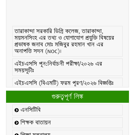
তারাকান্দা সরকারি ডিগ্রি কলেজ, তারাকান্দা,
ময়মনসিংহ এর তথ্য ও যোগাযোগ প্রযুক্তি বিষয়ের
প্রভাষক জনাব মোঃ মজিবুর রহমান খান এর
অনাপত্তি সদন (NOC)।
এইচএসসি পূন:নির্বাচনী পরীক্ষা/২০২৬ এর
সময়সূচীঃ
এইচএসসি (বিএমটি) ফরম পূরণ/২০২৬ বিজ্ঞপ্তিঃ
এইচএসসি ফরম/২০২৬ পূরণ বিজ্ঞপ্তিঃ
গুরুত্বপূর্ণ লিঙ্ক
২১ ফেব্রুয়ারি/২০২৬ ইং তারিখে “শহিদ দিবস ও
এনসিটিবি
আন্তর্জাতিক মাতৃভাষা দিবস-২০২৬ উদযাপন
উপলক্ষ্যে নোটিশঃ
শিক্ষক বাতায়ন
কলেজ বন্ধ সংক্রান্ত নোটিশঃ