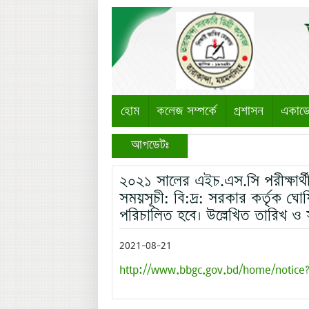
হোম
কলেজ সম্পর্কে
প্রশাসন
একাড
আপডেটঃ
২০২১ সালের এইচ.এস.সি পরীক্ষার্থী
সময়সূচী: বি:দ্র: সরকার কর্তৃক ঘোষিত
পরিচালিত হবে। উল্লেখিত তারিখ ও 
2021-08-21
http://www.bbgc.gov.bd/home/notice