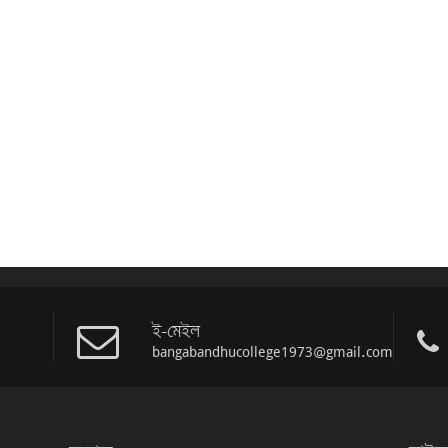
ই-মেইল
bangabandhucollege1973@gmail.com