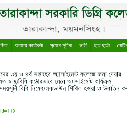
েমিক
অন্যান্য কার্যাবলী
সুযোগ সুবিধা
ভর্তি
ছাত্র ছাত্রী
নোটি
দের ৩য় ও ৪র্থ সপ্তাহের অ্যাসাইমেন্ট কলেজে জমা দেয়ার
 স্বাস্থ্যবিধি কঠোরভাবে মেনে অ্যাসাইমেন্ট কার্যক্রম
সময়সূচী বিধি-নিষেধ/লকডাউন শিথিল হওয়া ও উর্ধ্বতন কর্
?id=119