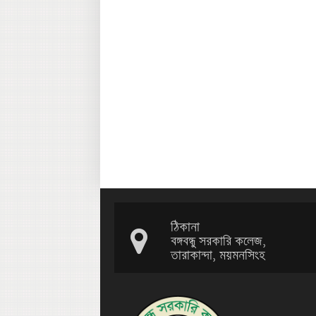
ঠিকানা
বঙ্গবন্ধু সরকারি কলেজ,
তারাকান্দা, ময়মনসিংহ