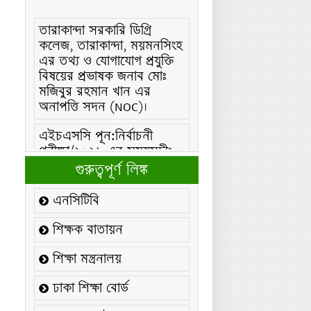
তারাকান্দা সরকারি ডিগ্রি
কলেজ, তারাকান্দা, ময়মনসিংহ
এর তথ্য ও যোগাযোগ প্রযুক্তি
বিষয়ের প্রভাষক জনাব মোঃ
মজিবুর রহমান খান এর
অনাপত্তি সদন (NOC)।
এইচএসসি পূন:নির্বাচনী
পরীক্ষা/২০২৬ এর সময়সূচীঃ
এইচএসসি (বিএমটি) ফরম
গুরুত্বপূর্ণ লিঙ্ক
পূরণ/২০২৬ বিজ্ঞপ্তিঃ
এনসিটিবি
এইচএসসি ফরম/২০২৬ পূরণ
বিজ্ঞপ্তিঃ
শিক্ষক বাতায়ন
২১ ফেব্রুয়ারি/২০২৬ ইং
শিক্ষা মন্ত্রনালয়
তারিখে “শহিদ দিবস ও
আন্তর্জাতিক মাতৃভাষা
ঢাকা শিক্ষা বোর্ড
দিবস-২০২৬ উদযাপন