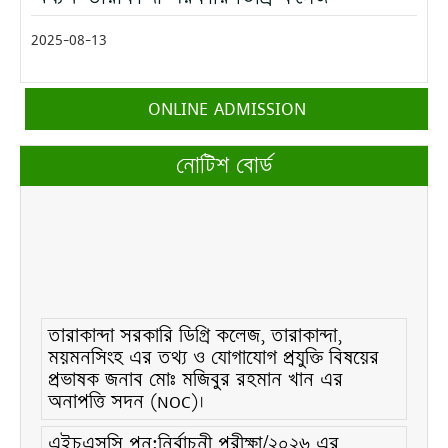
2025-08-13
ONLINE ADMISSION
নোটিশ বোর্ড
তারাকান্দা সরকারি ডিগ্রি কলেজ, তারাকান্দা,
ময়মনসিংহ এর তথ্য ও যোগাযোগ প্রযুক্তি বিষয়ের
প্রভাষক জনাব মোঃ মজিবুর রহমান খান এর
অনাপত্তি সদন (NOC)।
এইচএসসি পূন:নির্বাচনী পরীক্ষা/২০২৬ এর