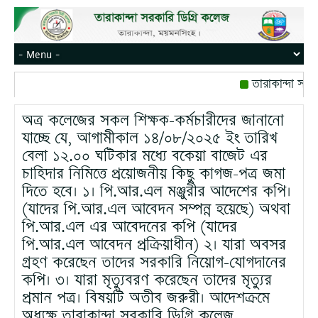
তারাকান্দা সরক
রোজ বৃহস্পতিবার।
অত্র কলেজের সকল শিক্ষক-কর্মচারীদের জানানো
মোবাইল নম্বর: পে
যাচ্ছে যে, আগামীকাল ১৪/০৮/২০২৫ ইং তারিখ
বেলা ১২.০০ ঘটিকার মধ্যে বকেয়া বাজেট এর
চাহিদার নিমিত্তে প্রয়োজনীয় কিছু কাগজ-পত্র জমা
দিতে হবে। ১। পি.আর.এল মঞ্জুরীর আদেশের কপি।
(যাদের পি.আর.এল আবেদন সম্পন্ন হয়েছে) অথবা
পি.আর.এল এর আবেদনের কপি (যাদের
পি.আর.এল আবেদন প্রক্রিয়াধীন) ২। যারা অবসর
গ্রহণ করেছেন তাদের সরকারি নিয়োগ-যোগদানের
কপি। ৩। যারা মৃত্যুবরণ করেছেন তাদের মৃত্যুর
প্রমান পত্র। বিষয়টি অতীব জরুরী। আদেশক্রমে
অধ্যক্ষ তারাকান্দা সরকারি ডিগ্রি কলেজ