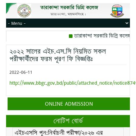
তারাকান্দা সরকারি ডিগ্রি কলেজ, 
রোজ বৃহস্পতিবার।
বঙ্গবন্ধু সৃ
২০২২ সালের এইচ.এস.সি নিয়মিত সকল
মোবাইল নম্বর: পেইজ-০১
ব্যবস
পরীক্ষার্থীদের ফরম পূরণ ফি বিজ্ঞপ্তিঃ
2022-06-11
http://www.bbgc.gov.bd/public/attached_notice/notice874
তারাকান্দা সরকারি ডিগ্রি কলেজ, তারাকান্দা,
ONLINE ADMISSION
ময়মনসিংহ এর তথ্য ও যোগাযোগ প্রযুক্তি বিষয়ের
প্রভাষক জনাব মোঃ মজিবুর রহমান খান এর
অনাপত্তি সদন (NOC)।
নোটিশ বোর্ড
এইচএসসি পূন:নির্বাচনী পরীক্ষা/২০২৬ এর