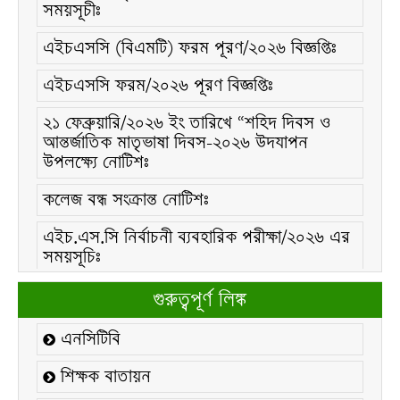
সময়সূচীঃ
এইচএসসি (বিএমটি) ফরম পূরণ/২০২৬ বিজ্ঞপ্তিঃ
এইচএসসি ফরম/২০২৬ পূরণ বিজ্ঞপ্তিঃ
২১ ফেব্রুয়ারি/২০২৬ ইং তারিখে “শহিদ দিবস ও
আন্তর্জাতিক মাতৃভাষা দিবস-২০২৬ উদযাপন
উপলক্ষ্যে নোটিশঃ
কলেজ বন্ধ সংক্রান্ত নোটিশঃ
এইচ.এস.সি নির্বাচনী ব্যবহারিক পরীক্ষা/২০২৬ এর
সময়সূচিঃ
২০২১-২২ শিক্ষাবর্ষের ডিগ্রি (পাস) ৩য় বর্ষের ২য়
গুরুত্বপূর্ণ লিঙ্ক
ইনকোর্স পরীক্ষার সময়সূচীঃ
এনসিটিবি
২০২৫-২৬ শিক্ষাবর্ষের এইচ.এস.সি একাদশ শ্রেণির
শিক্ষার্থীদের উপবৃত্তি সংক্রান্ত বিজ্ঞপ্তিঃ
শিক্ষক বাতায়ন
নোটিশঃ ০১৯