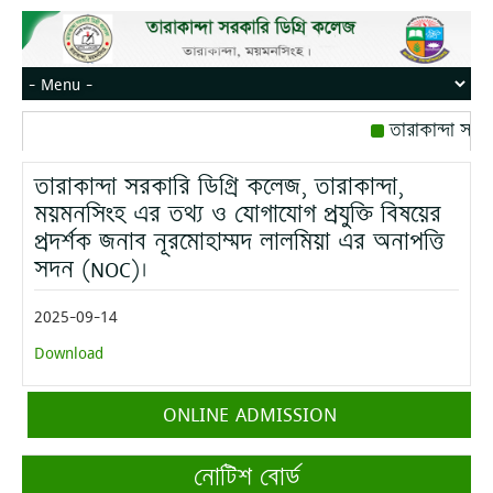
তারাকান্দা সরক
রোজ বৃহস্পতিবার।
তারাকান্দা সরকারি ডিগ্রি কলেজ, তারাকান্দা,
মোবাইল নম্বর: পে
ময়মনসিংহ এর তথ্য ও যোগাযোগ প্রযুক্তি বিষয়ের
প্রদর্শক জনাব নূরমোহাম্মদ লালমিয়া এর অনাপত্তি
সদন (NOC)।
2025-09-14
Download
ONLINE ADMISSION
নোটিশ বোর্ড