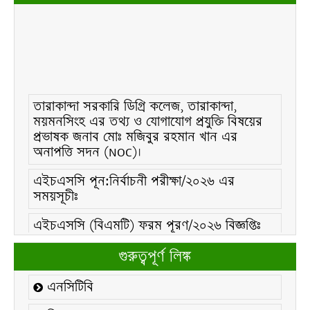
তারাকান্দা সরকারি ডিগ্রি কলেজ, তারাকান্দা,
ময়মনসিংহ এর তথ্য ও যোগাযোগ প্রযুক্তি বিষয়ের
প্রভাষক জনাব মোঃ মজিবুর রহমান খান এর
অনাপত্তি সদন (NOC)।
এইচএসসি পূন:নির্বাচনী পরীক্ষা/২০২৬ এর
সময়সূচীঃ
এইচএসসি (বিএমটি) ফরম পূরণ/২০২৬ বিজ্ঞপ্তিঃ
এইচএসসি ফরম/২০২৬ পূরণ বিজ্ঞপ্তিঃ
গুরুত্বপূর্ণ লিঙ্ক
২১ ফেব্রুয়ারি/২০২৬ ইং তারিখে “শহিদ দিবস ও
এনসিটিবি
আন্তর্জাতিক মাতৃভাষা দিবস-২০২৬ উদযাপন
উপলক্ষ্যে নোটিশঃ