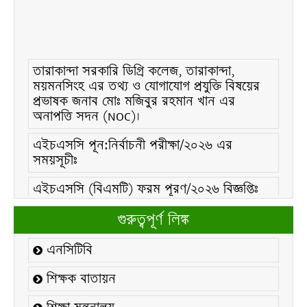
তারাকান্দা সরকারি ডিগ্রি কলেজ, তারাকান্দা,
ময়মনসিংহ এর তথ্য ও যোগাযোগ প্রযুক্তি বিষয়ের
প্রভাষক জনাব মোঃ মজিবুর রহমান খান এর
অনাপত্তি সদন (NOC)।
এইচএসসি পূন:নির্বাচনী পরীক্ষা/২০২৬ এর
সময়সূচীঃ
এইচএসসি (বিএমটি) ফরম পূরণ/২০২৬ বিজ্ঞপ্তিঃ
এইচএসসি ফরম/২০২৬ পূরণ বিজ্ঞপ্তিঃ
গুরুত্বপূর্ণ লিঙ্ক
২১ ফেব্রুয়ারি/২০২৬ ইং তারিখে “শহিদ দিবস ও
এনসিটিবি
আন্তর্জাতিক মাতৃভাষা দিবস-২০২৬ উদযাপন
উপলক্ষ্যে নোটিশঃ
শিক্ষক বাতায়ন
কলেজ বন্ধ সংক্রান্ত নোটিশঃ