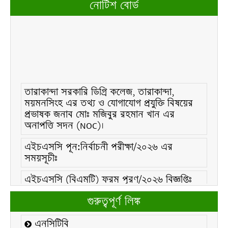
নোটিশ বোর্ড
তারাকান্দা সরকারি ডিগ্রি কলেজ, তারাকান্দা,
ময়মনসিংহ এর তথ্য ও যোগাযোগ প্রযুক্তি বিষয়ের
প্রভাষক জনাব মোঃ মজিবুর রহমান খান এর
অনাপত্তি সদন (NOC)।
এইচএসসি পূন:নির্বাচনী পরীক্ষা/২০২৬ এর
সময়সূচীঃ
এইচএসসি (বিএমটি) ফরম পূরণ/২০২৬ বিজ্ঞপ্তিঃ
এইচএসসি ফরম/২০২৬ পূরণ বিজ্ঞপ্তিঃ
গুরুত্বপূর্ণ লিঙ্ক
২১ ফেব্রুয়ারি/২০২৬ ইং তারিখে “শহিদ দিবস ও
এনসিটিবি