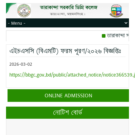
তারাকান্দা সরক
রোজ বৃহস্পতিবার।
এইচএসসি (বিএমটি) ফরম পূরণ/২০২৬ বিজ্ঞপ্তিঃ
মোবাইল নম্বর: পে
2026-03-02
https://bbgc.gov.bd/public/attached_notice/notice366539.
ONLINE ADMISSION
নোটিশ বোর্ড