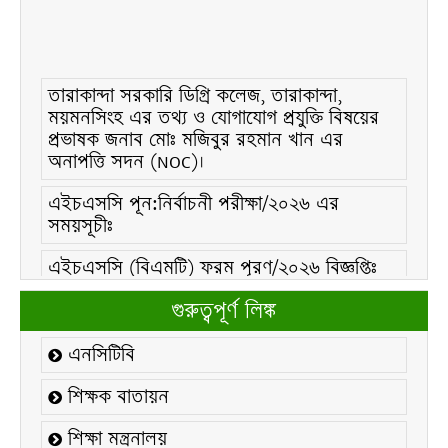
তারাকান্দা সরকারি ডিগ্রি কলেজ, তারাকান্দা,
ময়মনসিংহ এর তথ্য ও যোগাযোগ প্রযুক্তি বিষয়ের
প্রভাষক জনাব মোঃ মজিবুর রহমান খান এর
অনাপত্তি সদন (NOC)।
এইচএসসি পূন:নির্বাচনী পরীক্ষা/২০২৬ এর
সময়সূচীঃ
এইচএসসি (বিএমটি) ফরম পূরণ/২০২৬ বিজ্ঞপ্তিঃ
এইচএসসি ফরম/২০২৬ পূরণ বিজ্ঞপ্তিঃ
গুরুত্বপূর্ণ লিঙ্ক
২১ ফেব্রুয়ারি/২০২৬ ইং তারিখে “শহিদ দিবস ও
এনসিটিবি
আন্তর্জাতিক মাতৃভাষা দিবস-২০২৬ উদযাপন
উপলক্ষ্যে নোটিশঃ
শিক্ষক বাতায়ন
কলেজ বন্ধ সংক্রান্ত নোটিশঃ
শিক্ষা মন্ত্রনালয়