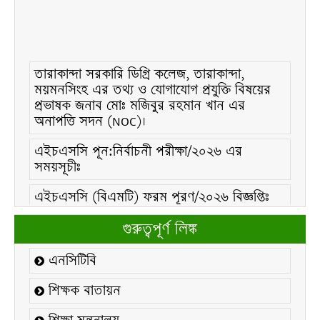
তারাকান্দা সরকারি ডিগ্রি কলেজ, তারাকান্দা,
ময়মনসিংহ এর তথ্য ও যোগাযোগ প্রযুক্তি বিষয়ের
প্রভাষক জনাব মোঃ মজিবুর রহমান খান এর
অনাপত্তি সদন (NOC)।
এইচএসসি পূন:নির্বাচনী পরীক্ষা/২০২৬ এর
সময়সূচীঃ
এইচএসসি (বিএমটি) ফরম পূরণ/২০২৬ বিজ্ঞপ্তিঃ
এইচএসসি ফরম/২০২৬ পূরণ বিজ্ঞপ্তিঃ
গুরুত্বপূর্ণ লিঙ্ক
২১ ফেব্রুয়ারি/২০২৬ ইং তারিখে “শহিদ দিবস ও
এনসিটিবি
আন্তর্জাতিক মাতৃভাষা দিবস-২০২৬ উদযাপন
উপলক্ষ্যে নোটিশঃ
শিক্ষক বাতায়ন
কলেজ বন্ধ সংক্রান্ত নোটিশঃ