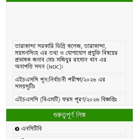
তারাকান্দা সরকারি ডিগ্রি কলেজ, তারাকান্দা,
ময়মনসিংহ এর তথ্য ও যোগাযোগ প্রযুক্তি বিষয়ের
প্রভাষক জনাব মোঃ মজিবুর রহমান খান এর
অনাপত্তি সদন (NOC)।
এইচএসসি পূন:নির্বাচনী পরীক্ষা/২০২৬ এর
সময়সূচীঃ
এইচএসসি (বিএমটি) ফরম পূরণ/২০২৬ বিজ্ঞপ্তিঃ
এইচএসসি ফরম/২০২৬ পূরণ বিজ্ঞপ্তিঃ
গুরুত্বপূর্ণ লিঙ্ক
২১ ফেব্রুয়ারি/২০২৬ ইং তারিখে “শহিদ দিবস ও
এনসিটিবি
আন্তর্জাতিক মাতৃভাষা দিবস-২০২৬ উদযাপন
উপলক্ষ্যে নোটিশঃ