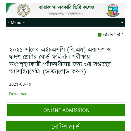
তারাকান্দা সরকা
রোজ বৃহস্পতিবার।
২০২১ সালের এইচএসসি (বি.এম) একাদশ ও
মোবাইল নম্বর: পে
দ্বাদশ শ্রেণির বোর্ড ফাইনাল পরীক্ষায়
অংশগ্রহণকারী পরীক্ষার্থীদের জন্য ৩য় সপ্তাহের
অ্যাসাইনমেন্ট। (ডাউনলোড করুন)
2021-08-19
Download
ONLINE ADMISSION
নোটিশ বোর্ড