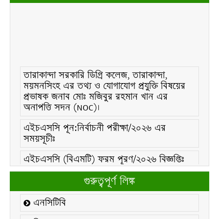
তারাকান্দা সরকারি ডিগ্রি কলেজ, তারাকান্দা,
ময়মনসিংহ এর তথ্য ও যোগাযোগ প্রযুক্তি বিষয়ের
প্রভাষক জনাব মোঃ মজিবুর রহমান খান এর
অনাপত্তি সদন (NOC)।
এইচএসসি পূন:নির্বাচনী পরীক্ষা/২০২৬ এর
সময়সূচীঃ
এইচএসসি (বিএমটি) ফরম পূরণ/২০২৬ বিজ্ঞপ্তিঃ
এইচএসসি ফরম/২০২৬ পূরণ বিজ্ঞপ্তিঃ
গুরুত্বপূর্ণ লিঙ্ক
২১ ফেব্রুয়ারি/২০২৬ ইং তারিখে “শহিদ দিবস ও
এনসিটিবি
আন্তর্জাতিক মাতৃভাষা দিবস-২০২৬ উদযাপন
উপলক্ষ্যে নোটিশঃ