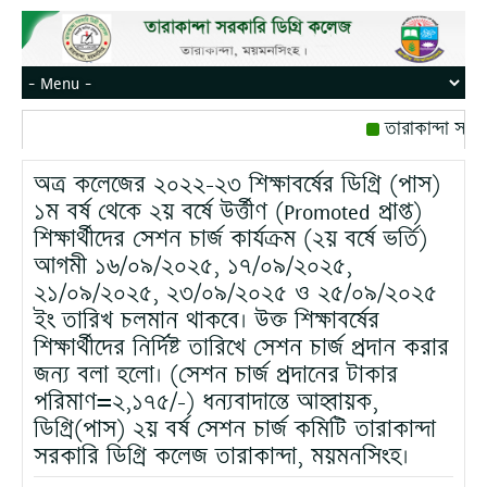
তারাকান্দা সরক
রোজ বৃহস্পতিবার।
অত্র কলেজের ২০২২-২৩ শিক্ষাবর্ষের ডিগ্রি (পাস)
মোবাইল নম্বর: পে
১ম বর্ষ থেকে ২য় বর্ষে উর্ত্তীণ (Promoted প্রাপ্ত)
শিক্ষার্থীদের সেশন চার্জ কার্যক্রম (২য় বর্ষে ভর্তি)
আগমী ১৬/০৯/২০২৫, ১৭/০৯/২০২৫,
২১/০৯/২০২৫, ২৩/০৯/২০২৫ ও ২৫/০৯/২০২৫
ইং তারিখ চলমান থাকবে। উক্ত শিক্ষাবর্ষের
শিক্ষার্থীদের নির্দিষ্ট তারিখে সেশন চার্জ প্রদান করার
জন্য বলা হলো। (সেশন চার্জ প্রদানের টাকার
পরিমাণ=২,১৭৫/-) ধন্যবাদান্তে আহ্বায়ক,
ডিগ্রি(পাস) ২য় বর্ষ সেশন চার্জ কমিটি তারাকান্দা
সরকারি ডিগ্রি কলেজ তারাকান্দা, ময়মনসিংহ।