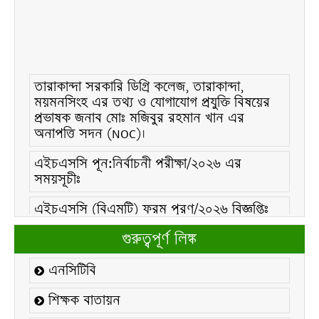
তারাকান্দা সরকারি ডিগ্রি কলেজ, তারাকান্দা,
ময়মনসিংহ এর তথ্য ও যোগাযোগ প্রযুক্তি বিষয়ের
প্রভাষক জনাব মোঃ মজিবুর রহমান খান এর
অনাপত্তি সদন (NOC)।
এইচএসসি পূন:নির্বাচনী পরীক্ষা/২০২৬ এর
সময়সূচীঃ
এইচএসসি (বিএমটি) ফরম পূরণ/২০২৬ বিজ্ঞপ্তিঃ
এইচএসসি ফরম/২০২৬ পূরণ বিজ্ঞপ্তিঃ
গুরুত্বপূর্ণ লিঙ্ক
২১ ফেব্রুয়ারি/২০২৬ ইং তারিখে “শহিদ দিবস ও
এনসিটিবি
আন্তর্জাতিক মাতৃভাষা দিবস-২০২৬ উদযাপন
উপলক্ষ্যে নোটিশঃ
শিক্ষক বাতায়ন