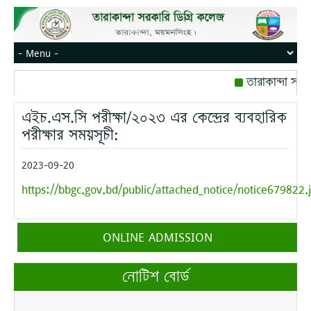
তারাকান্দা সরক
রোজ বৃহস্পতিবার।
এইচ.এস.সি পরীক্ষা/২০২৩ এর কেন্দ্রের ব্যবহারিক
মোবাইল নম্বর: পে
পরীক্ষার সময়সূচী:
2023-09-20
https://bbgc.gov.bd/public/attached_notice/notice679822.
ONLINE ADMISSION
নোটিশ বোর্ড