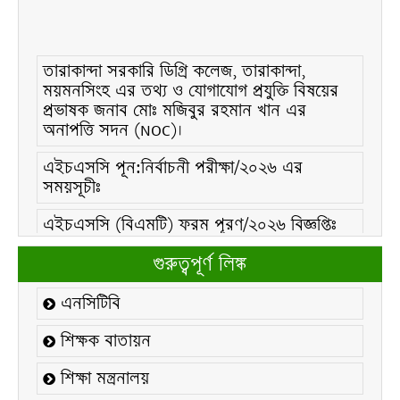
তারাকান্দা সরকারি ডিগ্রি কলেজ, তারাকান্দা,
ময়মনসিংহ এর তথ্য ও যোগাযোগ প্রযুক্তি বিষয়ের
প্রভাষক জনাব মোঃ মজিবুর রহমান খান এর
অনাপত্তি সদন (NOC)।
এইচএসসি পূন:নির্বাচনী পরীক্ষা/২০২৬ এর
সময়সূচীঃ
এইচএসসি (বিএমটি) ফরম পূরণ/২০২৬ বিজ্ঞপ্তিঃ
এইচএসসি ফরম/২০২৬ পূরণ বিজ্ঞপ্তিঃ
গুরুত্বপূর্ণ লিঙ্ক
২১ ফেব্রুয়ারি/২০২৬ ইং তারিখে “শহিদ দিবস ও
এনসিটিবি
আন্তর্জাতিক মাতৃভাষা দিবস-২০২৬ উদযাপন
উপলক্ষ্যে নোটিশঃ
শিক্ষক বাতায়ন
কলেজ বন্ধ সংক্রান্ত নোটিশঃ
শিক্ষা মন্ত্রনালয়