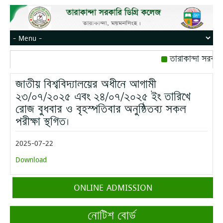
তারাকান্দা সরকার
রোজ বৃহস্পতিবার।
জাতীয় বিশ্ববিদ্যালয়ের অধীনে আগামী
মোবাইল নম্বর: পেইজ
২৩/০৭/২০২৫ এবং ২৪/০৭/২০২৫ ইং তারিখে
রোজ বুধবার ও বৃহস্পতিবার অনুষ্ঠিতব্য সকল
পরীক্ষা স্থগিত।
2025-07-22
Download
ONLINE ADMISSION
নোটিশ বোর্ড