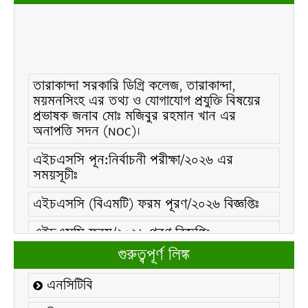
তারাকান্দা সরকারি ডিগ্রি কলেজ, তারাকান্দা,
ময়মনসিংহ এর তথ্য ও যোগাযোগ প্রযুক্তি বিষয়ের
প্রভাষক জনাব মোঃ মজিবুর রহমান খান এর
অনাপত্তি সদন (NOC)।
এইচএসসি পূন:নির্বাচনী পরীক্ষা/২০২৬ এর
সময়সূচীঃ
এইচএসসি (বিএমটি) ফরম পূরণ/২০২৬ বিজ্ঞপ্তিঃ
এইচএসসি ফরম/২০২৬ পূরণ বিজ্ঞপ্তিঃ
২১ ফেব্রুয়ারি/২০২৬ ইং তারিখে “শহিদ দিবস ও
গুরুত্বপূর্ণ লিঙ্ক
আন্তর্জাতিক মাতৃভাষা দিবস-২০২৬ উদযাপন
উপলক্ষ্যে নোটিশঃ
এনসিটিবি