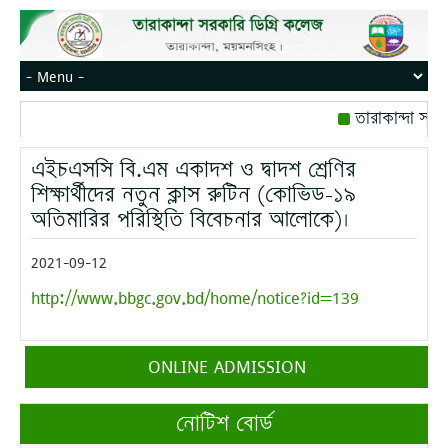
তারাকান্দা সরক
রোজ বৃহস্পতিবার।
এইচএসসি বি.এম একাদশ ও দ্বাদশ শ্রেণির
মোবাইল নম্বর: পে
শিক্ষার্থীদের নতুন ক্লাস রুটিন (কোভিড-১৯
অতিমারির পরিস্থিতি বিবেচনার আলোকে)।
2021-09-12
http://www.bbgc.gov.bd/home/notice?id=139
ONLINE ADMISSION
নোটিশ বোর্ড