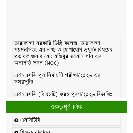
তারাকান্দা সরকারি ডিগ্রি কলেজ, তারাকান্দা,
ময়মনসিংহ এর তথ্য ও যোগাযোগ প্রযুক্তি বিষয়ের
প্রভাষক জনাব মোঃ মজিবুর রহমান খান এর
অনাপত্তি সদন (NOC)।
এইচএসসি পূন:নির্বাচনী পরীক্ষা/২০২৬ এর
সময়সূচীঃ
এইচএসসি (বিএমটি) ফরম পূরণ/২০২৬ বিজ্ঞপ্তিঃ
এইচএসসি ফরম/২০২৬ পূরণ বিজ্ঞপ্তিঃ
গুরুত্বপূর্ণ লিঙ্ক
২১ ফেব্রুয়ারি/২০২৬ ইং তারিখে “শহিদ দিবস ও
এনসিটিবি
আন্তর্জাতিক মাতৃভাষা দিবস-২০২৬ উদযাপন
উপলক্ষ্যে নোটিশঃ
শিক্ষক বাতায়ন