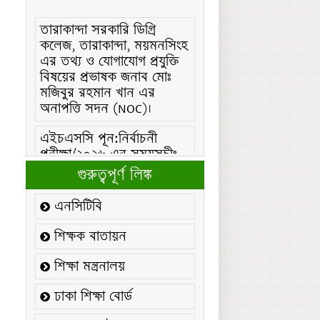
তারাকান্দা সরকারি ডিগ্রি
কলেজ, তারাকান্দা, ময়মনসিংহ
এর তথ্য ও যোগাযোগ প্রযুক্তি
বিষয়ের প্রভাষক জনাব মোঃ
মজিবুর রহমান খান এর
অনাপত্তি সদন (NOC)।
এইচএসসি পূন:নির্বাচনী
পরীক্ষা/২০২৬ এর সময়সূচীঃ
এইচএসসি (বিএমটি) ফরম
গুরুত্বপূর্ণ লিঙ্ক
পূরণ/২০২৬ বিজ্ঞপ্তিঃ
এনসিটিবি
এইচএসসি ফরম/২০২৬ পূরণ
বিজ্ঞপ্তিঃ
শিক্ষক বাতায়ন
২১ ফেব্রুয়ারি/২০২৬ ইং
শিক্ষা মন্ত্রনালয়
তারিখে “শহিদ দিবস ও
আন্তর্জাতিক মাতৃভাষা
ঢাকা শিক্ষা বোর্ড
দিবস-২০২৬ উদযাপন