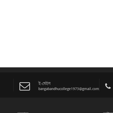
ই-মেইল
bangabandhucollege1973@gmail.com