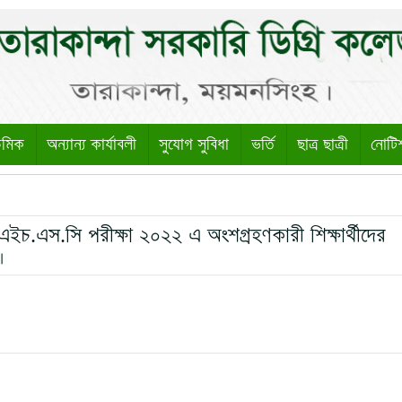
েমিক
অন্যান্য কার্যাবলী
সুযোগ সুবিধা
ভর্তি
ছাত্র ছাত্রী
নোটি
 এইচ.এস.সি পরীক্ষা ২০২২ এ অংশগ্রহণকারী শিক্ষার্থীদের
।