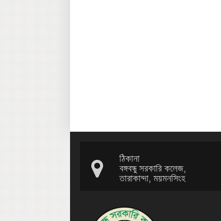
ঠিকানা
বঙ্গবন্ধু সরকারি কলেজ,
তারাকান্দা, ময়মনসিংহ