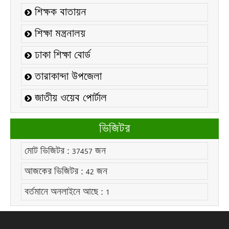
উপলক্ষ্যে নোটিশঃ
শিক্ষক বাতায়ন
কলেজ বন্ধ সংক্রান্ত নোটিশঃ
শিক্ষা মন্ত্রনালয়
এইচ.এস.সি নির্বাচনী ব্যবহারিক পরীক্ষা/২০২৬ এর
ঢাকা শিক্ষা বোর্ড
সময়সূচিঃ
তারাকান্দা উপজেলা
২০২১-২২ শিক্ষাবর্ষের ডিগ্রি (পাস) ৩য় বর্ষের ২য়
ইনকোর্স পরীক্ষার সময়সূচীঃ
জাতীয় ওয়েব পোর্টাল
২০২৫-২৬ শিক্ষাবর্ষের এইচ.এস.সি একাদশ শ্রেণির
শিক্ষার্থীদের উপবৃত্তি সংক্রান্ত বিজ্ঞপ্তিঃ
ভিজিটর
নোটিশঃ ০১৯
মোট ভিজিটর :
37457
জন
নোটিশঃ ০১৮
আজকের ভিজিটর :
42
জন
বিজ্ঞপ্তিঃ ০১৫
বর্তমানে অনলাইনে আছে :
1
বিজ্ঞপ্তিঃ ০১৪