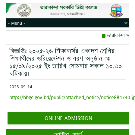
তারাকান্দা সরক
রোজ বৃহস্পতিবার।
বিজ্ঞপ্তিঃ ২০২৫-২৬ শিক্ষাবর্ষের একাদশ শ্রেনির
মোবাইল নম্বর: পে
শিক্ষার্থীদের ওরিয়েন্টেশন ও বরণ অনুষ্ঠান ঃ
১৫/০৯/২০২৫ ইং তারিখ সোমবার সকাল ১০.৩০
ঘটিকায়।
2025-09-14
http://bbgc.gov.bd/public/attached_notice/notice884740.j
ONLINE ADMISSION