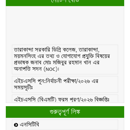
নোটিশ বোর্ড
তারাকান্দা সরকারি ডিগ্রি কলেজ, তারাকান্দা,
ময়মনসিংহ এর তথ্য ও যোগাযোগ প্রযুক্তি বিষয়ের
প্রভাষক জনাব মোঃ মজিবুর রহমান খান এর
অনাপত্তি সদন (NOC)।
এইচএসসি পূন:নির্বাচনী পরীক্ষা/২০২৬ এর
সময়সূচীঃ
এইচএসসি (বিএমটি) ফরম পূরণ/২০২৬ বিজ্ঞপ্তিঃ
এইচএসসি ফরম/২০২৬ পূরণ বিজ্ঞপ্তিঃ
গুরুত্বপূর্ণ লিঙ্ক
২১ ফেব্রুয়ারি/২০২৬ ইং তারিখে “শহিদ দিবস ও
এনসিটিবি
আন্তর্জাতিক মাতৃভাষা দিবস-২০২৬ উদযাপন