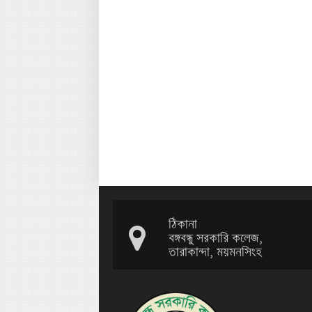
ঠিকানা
বঙ্গবন্ধু সরকারি কলেজ,
তারাকান্দা, ময়মনসিংহ