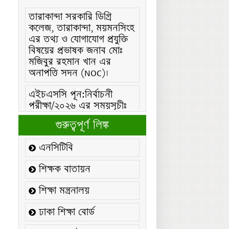
তারাকান্দা সরকারি ডিগ্রি
কলেজ, তারাকান্দা, ময়মনসিংহ
এর তথ্য ও যোগাযোগ প্রযুক্তি
বিষয়ের প্রভাষক জনাব মোঃ
মজিবুর রহমান খান এর
অনাপত্তি সদন (NOC)।
এইচএসসি পূন:নির্বাচনী
পরীক্ষা/২০২৬ এর সময়সূচীঃ
এইচএসসি (বিএমটি) ফরম
গুরুত্বপূর্ণ লিঙ্ক
পূরণ/২০২৬ বিজ্ঞপ্তিঃ
এনসিটিবি
এইচএসসি ফরম/২০২৬ পূরণ
বিজ্ঞপ্তিঃ
শিক্ষক বাতায়ন
২১ ফেব্রুয়ারি/২০২৬ ইং
শিক্ষা মন্ত্রনালয়
তারিখে “শহিদ দিবস ও
আন্তর্জাতিক মাতৃভাষা
ঢাকা শিক্ষা বোর্ড
দিবস-২০২৬ উদযাপন
উপলক্ষ্যে নোটিশঃ