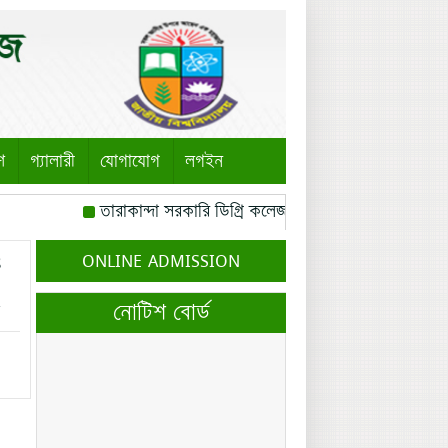
শ
গ্যালারী
যোগাযোগ
লগইন
তারাকান্দা সরকারি ডিগ্রি কলেজ, তারাকান্দা, ময়মনসিংহ এর 
রোজ বৃহস্পতিবার।
বঙ্গবন্ধু সৃজনশীল মেধা অন্বেষণ প্রতিযোগ
ONLINE ADMISSION
৪
মোবাইল নম্বর: পেইজ-০১
ব্যবসায় শিক্ষা শাখার সকল শিক্ষ
নোটিশ বোর্ড