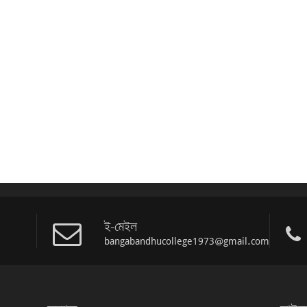
ই-মেইল
bangabandhucollege1973@gmail.com