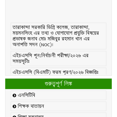
তারাকান্দা সরকারি ডিগ্রি কলেজ, তারাকান্দা,
ময়মনসিংহ এর তথ্য ও যোগাযোগ প্রযুক্তি বিষয়ের
প্রভাষক জনাব মোঃ মজিবুর রহমান খান এর
অনাপত্তি সদন (NOC)।
এইচএসসি পূন:নির্বাচনী পরীক্ষা/২০২৬ এর
সময়সূচীঃ
এইচএসসি (বিএমটি) ফরম পূরণ/২০২৬ বিজ্ঞপ্তিঃ
এইচএসসি ফরম/২০২৬ পূরণ বিজ্ঞপ্তিঃ
গুরুত্বপূর্ণ লিঙ্ক
২১ ফেব্রুয়ারি/২০২৬ ইং তারিখে “শহিদ দিবস ও
এনসিটিবি
আন্তর্জাতিক মাতৃভাষা দিবস-২০২৬ উদযাপন
উপলক্ষ্যে নোটিশঃ
শিক্ষক বাতায়ন
কলেজ বন্ধ সংক্রান্ত নোটিশঃ