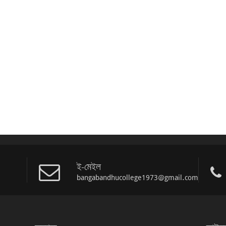
ই-মেইল
bangabandhucollege1973@gmail.com