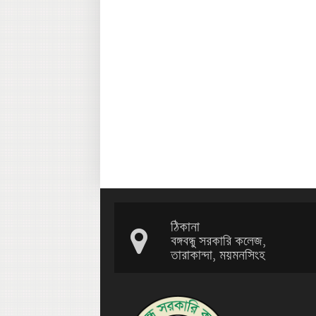
ঠিকানা
বঙ্গবন্ধু সরকারি কলেজ,
তারাকান্দা, ময়মনসিংহ