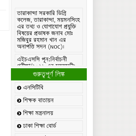
তারাকান্দা সরকারি ডিগ্রি
কলেজ, তারাকান্দা, ময়মনসিংহ
এর তথ্য ও যোগাযোগ প্রযুক্তি
বিষয়ের প্রভাষক জনাব মোঃ
মজিবুর রহমান খান এর
অনাপত্তি সদন (NOC)।
এইচএসসি পূন:নির্বাচনী
পরীক্ষা/২০২৬ এর সময়সূচীঃ
এইচএসসি (বিএমটি) ফরম
গুরুত্বপূর্ণ লিঙ্ক
পূরণ/২০২৬ বিজ্ঞপ্তিঃ
এনসিটিবি
এইচএসসি ফরম/২০২৬ পূরণ
বিজ্ঞপ্তিঃ
শিক্ষক বাতায়ন
২১ ফেব্রুয়ারি/২০২৬ ইং
শিক্ষা মন্ত্রনালয়
তারিখে “শহিদ দিবস ও
আন্তর্জাতিক মাতৃভাষা
ঢাকা শিক্ষা বোর্ড
দিবস-২০২৬ উদযাপন