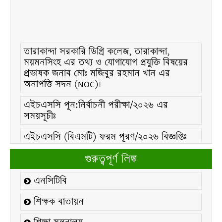
তারাকান্দা সরকারি ডিগ্রি কলেজ, তারাকান্দা,
ময়মনসিংহ এর তথ্য ও যোগাযোগ প্রযুক্তি বিষয়ের
প্রভাষক জনাব মোঃ মজিবুর রহমান খান এর
অনাপত্তি সদন (NOC)।
এইচএসসি পূন:নির্বাচনী পরীক্ষা/২০২৬ এর
সময়সূচীঃ
এইচএসসি (বিএমটি) ফরম পূরণ/২০২৬ বিজ্ঞপ্তিঃ
এইচএসসি ফরম/২০২৬ পূরণ বিজ্ঞপ্তিঃ
গুরুত্বপূর্ণ লিঙ্ক
২১ ফেব্রুয়ারি/২০২৬ ইং তারিখে “শহিদ দিবস ও
এনসিটিবি
আন্তর্জাতিক মাতৃভাষা দিবস-২০২৬ উদযাপন
উপলক্ষ্যে নোটিশঃ
শিক্ষক বাতায়ন
কলেজ বন্ধ সংক্রান্ত নোটিশঃ