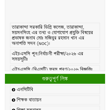
তারাকান্দা সরকারি ডিগ্রি কলেজ, তারাকান্দা,
ময়মনসিংহ এর তথ্য ও যোগাযোগ প্রযুক্তি বিষয়ের
প্রভাষক জনাব মোঃ মজিবুর রহমান খান এর
অনাপত্তি সদন (NOC)।
এইচএসসি পূন:নির্বাচনী পরীক্ষা/২০২৬ এর
সময়সূচীঃ
এইচএসসি (বিএমটি) ফরম পূরণ/২০২৬ বিজ্ঞপ্তিঃ
এইচএসসি ফরম/২০২৬ পূরণ বিজ্ঞপ্তিঃ
গুরুত্বপূর্ণ লিঙ্ক
২১ ফেব্রুয়ারি/২০২৬ ইং তারিখে “শহিদ দিবস ও
এনসিটিবি
আন্তর্জাতিক মাতৃভাষা দিবস-২০২৬ উদযাপন
উপলক্ষ্যে নোটিশঃ
শিক্ষক বাতায়ন
কলেজ বন্ধ সংক্রান্ত নোটিশঃ