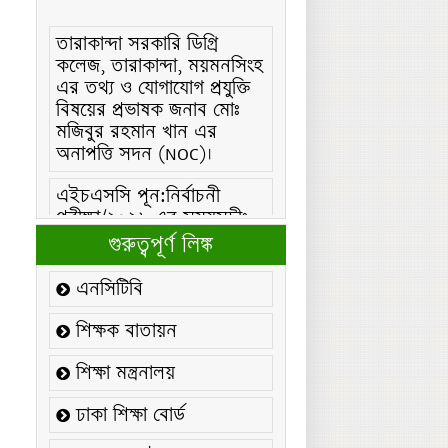
তারাকান্দা সরকারি ডিগ্রি
কলেজ, তারাকান্দা, ময়মনসিংহ
এর তথ্য ও যোগাযোগ প্রযুক্তি
বিষয়ের প্রভাষক জনাব মোঃ
মজিবুর রহমান খান এর
অনাপত্তি সদন (NOC)।
এইচএসসি পূন:নির্বাচনী
পরীক্ষা/২০২৬ এর সময়সূচীঃ
এইচএসসি (বিএমটি) ফরম
গুরুত্বপূর্ণ লিঙ্ক
পূরণ/২০২৬ বিজ্ঞপ্তিঃ
এনসিটিবি
এইচএসসি ফরম/২০২৬ পূরণ
বিজ্ঞপ্তিঃ
শিক্ষক বাতায়ন
২১ ফেব্রুয়ারি/২০২৬ ইং
শিক্ষা মন্ত্রনালয়
তারিখে “শহিদ দিবস ও
আন্তর্জাতিক মাতৃভাষা
ঢাকা শিক্ষা বোর্ড
দিবস-২০২৬ উদযাপন