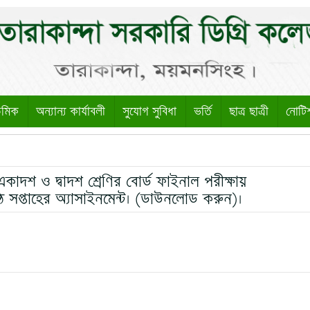
েমিক
অন্যান্য কার্যাবলী
সুযোগ সুবিধা
ভর্তি
ছাত্র ছাত্রী
নোটি
দশ ও দ্বাদশ শ্রেণির বোর্ড ফাইনাল পরীক্ষায়
৬ষ্ঠ সপ্তাহের অ্যাসাইনমেন্ট। (ডাউনলোড করুন)।