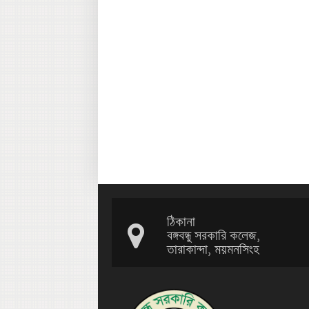
ঠিকানা
বঙ্গবন্ধু সরকারি কলেজ,
তারাকান্দা, ময়মনসিংহ