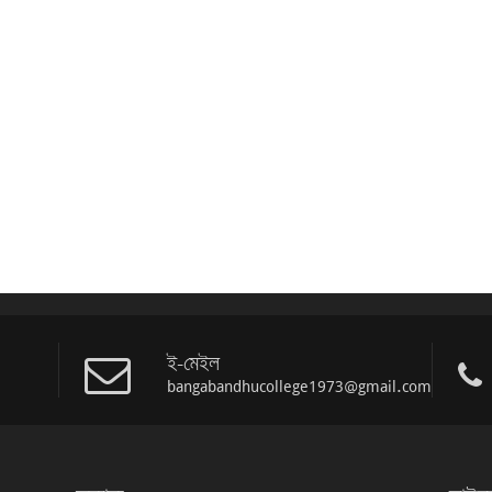
ই-মেইল
bangabandhucollege1973@gmail.com