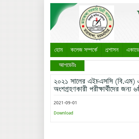
হোম
কলেজ সম্পর্কে
প্রশাসন
একাড
আপডেটঃ
২০২১ সালের এইচএসসি (বি.এম) একা
অংশগ্রহণকারী পরীক্ষার্থীদের জন্য 
2021-09-01
Download