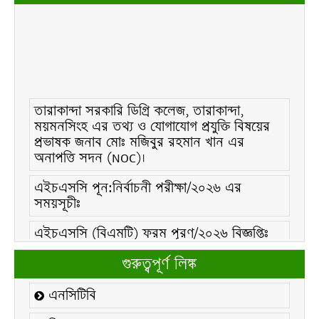
তারাকান্দা সরকারি ডিগ্রি কলেজ, তারাকান্দা,
ময়মনসিংহ এর তথ্য ও যোগাযোগ প্রযুক্তি বিষয়ের
প্রভাষক জনাব মোঃ মজিবুর রহমান খান এর
অনাপত্তি সদন (NOC)।
এইচএসসি পূন:নির্বাচনী পরীক্ষা/২০২৬ এর
সময়সূচীঃ
এইচএসসি (বিএমটি) ফরম পূরণ/২০২৬ বিজ্ঞপ্তিঃ
এইচএসসি ফরম/২০২৬ পূরণ বিজ্ঞপ্তিঃ
গুরুত্বপূর্ণ লিঙ্ক
২১ ফেব্রুয়ারি/২০২৬ ইং তারিখে “শহিদ দিবস ও
এনসিটিবি
আন্তর্জাতিক মাতৃভাষা দিবস-২০২৬ উদযাপন
উপলক্ষ্যে নোটিশঃ