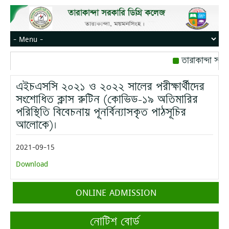
তারাকান্দা সরক
রোজ বৃহস্পতিবার।
এইচএসসি ২০২১ ও ২০২২ সালের পরীক্ষার্থীদের
মোবাইল নম্বর: পে
সংশোধিত ক্লাস রুটিন (কোভিড-১৯ অতিমারির
পরিস্থিতি বিবেচনায় পূনর্বিন্যাসকৃত পাঠসূচির
আলোকে)।
2021-09-15
Download
ONLINE ADMISSION
নোটিশ বোর্ড