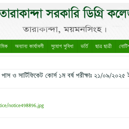
েমিক
অন্যান্য কার্যাবলী
সুযোগ সুবিধা
ভর্তি
ছাত্র ছাত্রী
নোটি
গ্রি পাস ও সার্টিফিকেট কোর্স ১ম বর্ষ পরীক্ষাঃ ২১/০৯/২০২৫ 
tice/notice498896.jpg