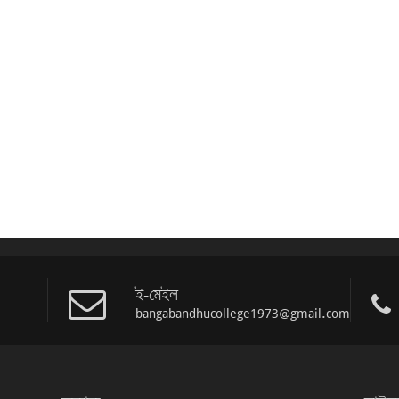
ই-মেইল
bangabandhucollege1973@gmail.com