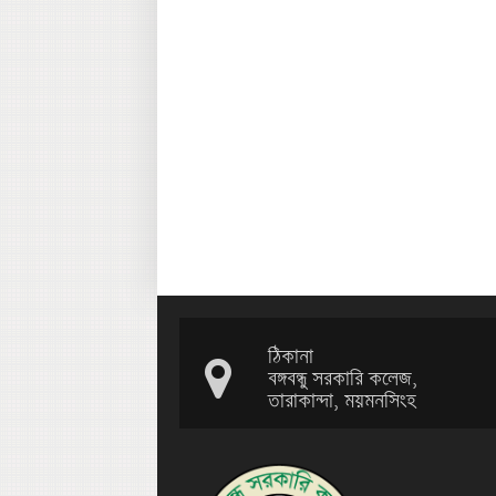
ঠিকানা
বঙ্গবন্ধু সরকারি কলেজ,
তারাকান্দা, ময়মনসিংহ