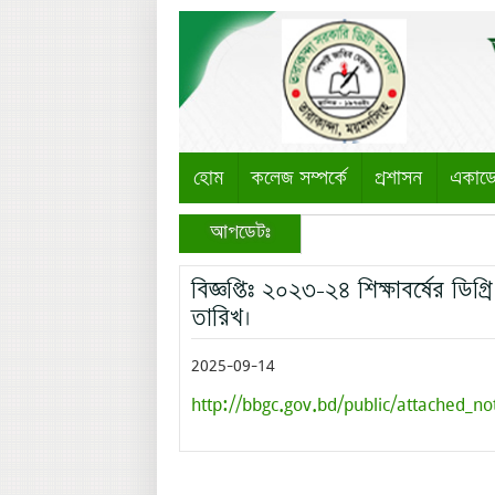
হোম
কলেজ সম্পর্কে
প্রশাসন
একাড
আপডেটঃ
বিজ্ঞপ্তিঃ ২০২৩-২৪ শিক্ষাবর্ষের ডি
তারিখ।
2025-09-14
http://bbgc.gov.bd/public/attached_no