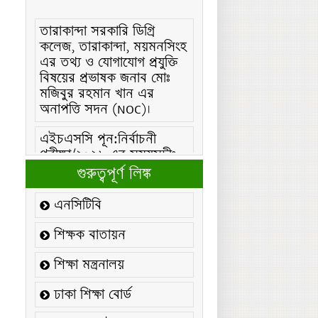
তারাকান্দা সরকারি ডিগ্রি
কলেজ, তারাকান্দা, ময়মনসিংহ
এর তথ্য ও যোগাযোগ প্রযুক্তি
বিষয়ের প্রভাষক জনাব মোঃ
মজিবুর রহমান খান এর
অনাপত্তি সদন (NOC)।
এইচএসসি পূন:নির্বাচনী
পরীক্ষা/২০২৬ এর সময়সূচীঃ
এইচএসসি (বিএমটি) ফরম
গুরুত্বপূর্ণ লিঙ্ক
পূরণ/২০২৬ বিজ্ঞপ্তিঃ
এনসিটিবি
এইচএসসি ফরম/২০২৬ পূরণ
বিজ্ঞপ্তিঃ
শিক্ষক বাতায়ন
২১ ফেব্রুয়ারি/২০২৬ ইং
শিক্ষা মন্ত্রনালয়
তারিখে “শহিদ দিবস ও
আন্তর্জাতিক মাতৃভাষা
ঢাকা শিক্ষা বোর্ড
দিবস-২০২৬ উদযাপন