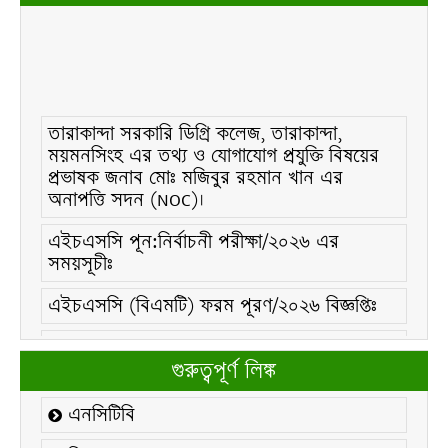
তারাকান্দা সরকারি ডিগ্রি কলেজ, তারাকান্দা,
ময়মনসিংহ এর তথ্য ও যোগাযোগ প্রযুক্তি বিষয়ের
প্রভাষক জনাব মোঃ মজিবুর রহমান খান এর
অনাপত্তি সদন (NOC)।
এইচএসসি পূন:নির্বাচনী পরীক্ষা/২০২৬ এর
সময়সূচীঃ
এইচএসসি (বিএমটি) ফরম পূরণ/২০২৬ বিজ্ঞপ্তিঃ
এইচএসসি ফরম/২০২৬ পূরণ বিজ্ঞপ্তিঃ
গুরুত্বপূর্ণ লিঙ্ক
২১ ফেব্রুয়ারি/২০২৬ ইং তারিখে “শহিদ দিবস ও
আন্তর্জাতিক মাতৃভাষা দিবস-২০২৬ উদযাপন
এনসিটিবি
উপলক্ষ্যে নোটিশঃ