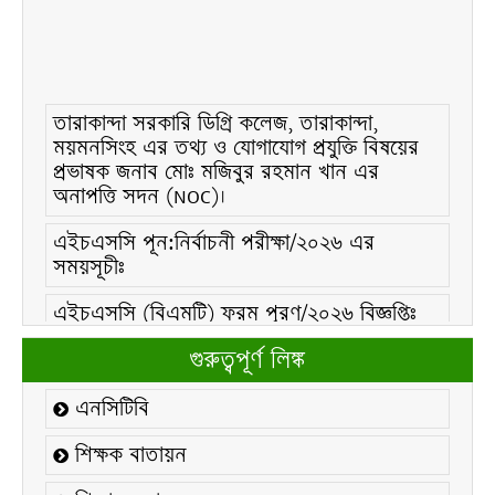
তারাকান্দা সরকারি ডিগ্রি কলেজ, তারাকান্দা,
ময়মনসিংহ এর তথ্য ও যোগাযোগ প্রযুক্তি বিষয়ের
প্রভাষক জনাব মোঃ মজিবুর রহমান খান এর
অনাপত্তি সদন (NOC)।
এইচএসসি পূন:নির্বাচনী পরীক্ষা/২০২৬ এর
সময়সূচীঃ
এইচএসসি (বিএমটি) ফরম পূরণ/২০২৬ বিজ্ঞপ্তিঃ
এইচএসসি ফরম/২০২৬ পূরণ বিজ্ঞপ্তিঃ
গুরুত্বপূর্ণ লিঙ্ক
২১ ফেব্রুয়ারি/২০২৬ ইং তারিখে “শহিদ দিবস ও
এনসিটিবি
আন্তর্জাতিক মাতৃভাষা দিবস-২০২৬ উদযাপন
উপলক্ষ্যে নোটিশঃ
শিক্ষক বাতায়ন
কলেজ বন্ধ সংক্রান্ত নোটিশঃ