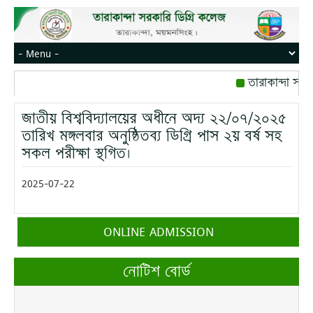
তারাকান্দা সরক
রোজ বৃহস্পতিবার।
জাতীয় বিশ্ববিদ্যালয়ের অধীনে অদ্য ২২/০৭/২০২৫
মোবাইল নম্বর: পে
তারিখ মঙ্গলবার অনুষ্ঠিতব্য ডিগ্রি পাস ২য় বর্ষ সহ
সকল পরীক্ষা স্থগিত।
2025-07-22
ONLINE ADMISSION
নোটিশ বোর্ড