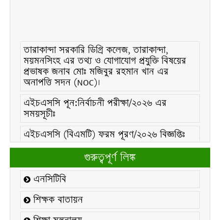
তারাকান্দা সরকারি ডিগ্রি কলেজ, তারাকান্দা,
ময়মনসিংহ এর তথ্য ও যোগাযোগ প্রযুক্তি বিষয়ের
প্রভাষক জনাব মোঃ মজিবুর রহমান খান এর
অনাপত্তি সদন (NOC)।
এইচএসসি পূন:নির্বাচনী পরীক্ষা/২০২৬ এর
সময়সূচীঃ
এইচএসসি (বিএমটি) ফরম পূরণ/২০২৬ বিজ্ঞপ্তিঃ
এইচএসসি ফরম/২০২৬ পূরণ বিজ্ঞপ্তিঃ
গুরুত্বপূর্ণ লিঙ্ক
২১ ফেব্রুয়ারি/২০২৬ ইং তারিখে “শহিদ দিবস ও
এনসিটিবি
আন্তর্জাতিক মাতৃভাষা দিবস-২০২৬ উদযাপন
উপলক্ষ্যে নোটিশঃ
শিক্ষক বাতায়ন
কলেজ বন্ধ সংক্রান্ত নোটিশঃ